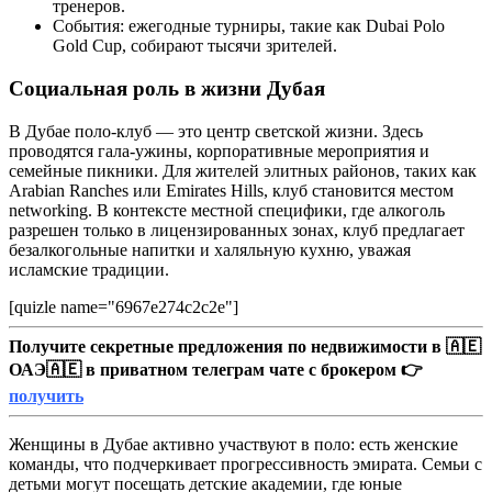
тренеров.
События: ежегодные турниры, такие как Dubai Polo
Gold Cup, собирают тысячи зрителей.
Социальная роль в жизни Дубая
В Дубае поло-клуб — это центр светской жизни. Здесь
проводятся гала-ужины, корпоративные мероприятия и
семейные пикники. Для жителей элитных районов, таких как
Arabian Ranches или Emirates Hills, клуб становится местом
networking. В контексте местной специфики, где алкоголь
разрешен только в лицензированных зонах, клуб предлагает
безалкогольные напитки и халяльную кухню, уважая
исламские традиции.
[quizle name="6967e274c2c2e"]
Получите секретные предложения по недвижимости в 🇦🇪
ОАЭ🇦🇪 в приватном телеграм чате с брокером 👉
получить
Женщины в Дубае активно участвуют в поло: есть женские
команды, что подчеркивает прогрессивность эмирата. Семьи с
детьми могут посещать детские академии, где юные