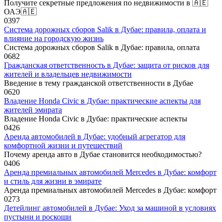
Получите секретные предложения по недвижимости в 🇦🇪
ОАЭ🇦🇪
0
397
Система дорожных сборов Salik в Дубае: правила, оплата и
влияние на городскую жизнь
Система дорожных сборов Salik в Дубае: правила, оплата
0
682
Гражданская ответственность в Дубае: защита от рисков для
жителей и владельцев недвижимости
Введение в тему гражданской ответственности в Дубае
0
620
Владение Honda Civic в Дубае: практические аспекты для
жителей эмирата
Владение Honda Civic в Дубае: практические аспекты
0
426
Аренда автомобилей в Дубае: удобный агрегатор для
комфортной жизни и путешествий
Почему аренда авто в Дубае становится необходимостью?
0
406
Аренда премиальных автомобилей Mercedes в Дубае: комфорт
и стиль для жизни в эмирате
Аренда премиальных автомобилей Mercedes в Дубае: комфорт
0
273
Детейлинг автомобилей в Дубае: Уход за машиной в условиях
пустыни и роскоши