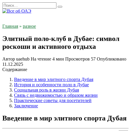
Перейти
Search
к
for:
содержанию
Главная
»
разное
Элитный поло-клуб в Дубае: символ
роскоши и активного отдыха
Автор
uaehub
На чтение
4 мин
Просмотров
57
Опубликовано
11.12.2025
Содержание
Введение в мир элитного спорта Дубая
История и особенности поло в Дубае
Социальная роль в жизни Дубая
Связь с недвижимостью и образом жизни
Практические советы для посетителей
Заключение
Введение в мир элитного спорта Дубая