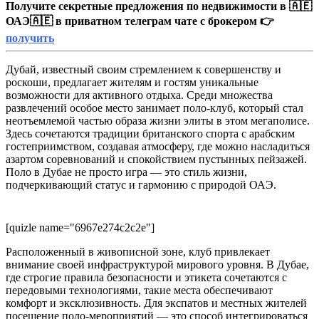
Получите секретные предложения по недвижимости в 🇦🇪
ОАЭ🇦🇪 в приватном телеграм чате с брокером 👉
получить
Дубай, известный своим стремлением к совершенству и
роскоши, предлагает жителям и гостям уникальные
возможности для активного отдыха. Среди множества
развлечений особое место занимает поло-клуб, который стал
неотъемлемой частью образа жизни элиты в этом мегаполисе.
Здесь сочетаются традиции британского спорта с арабским
гостеприимством, создавая атмосферу, где можно насладиться
азартом соревнований и спокойствием пустынных пейзажей.
Поло в Дубае не просто игра — это стиль жизни,
подчеркивающий статус и гармонию с природой ОАЭ.
[quizle name="6967e274c2c2e"]
Расположенный в живописной зоне, клуб привлекает
внимание своей инфраструктурой мирового уровня. В Дубае,
где строгие правила безопасности и этикета сочетаются с
передовыми технологиями, такие места обеспечивают
комфорт и эксклюзивность. Для экспатов и местных жителей
посещение поло-мероприятий — это способ интегрироваться