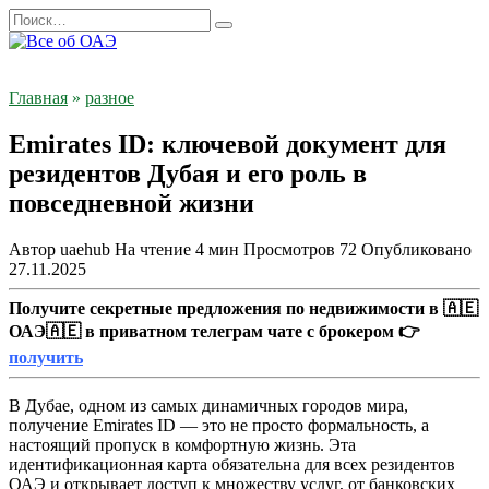
Перейти
Search
к
for:
содержанию
Главная
»
разное
Emirates ID: ключевой документ для
резидентов Дубая и его роль в
повседневной жизни
Автор
uaehub
На чтение
4 мин
Просмотров
72
Опубликовано
27.11.2025
Получите секретные предложения по недвижимости в 🇦🇪
ОАЭ🇦🇪 в приватном телеграм чате с брокером 👉
получить
В Дубае, одном из самых динамичных городов мира,
получение Emirates ID — это не просто формальность, а
настоящий пропуск в комфортную жизнь. Эта
идентификационная карта обязательна для всех резидентов
ОАЭ и открывает доступ к множеству услуг, от банковских