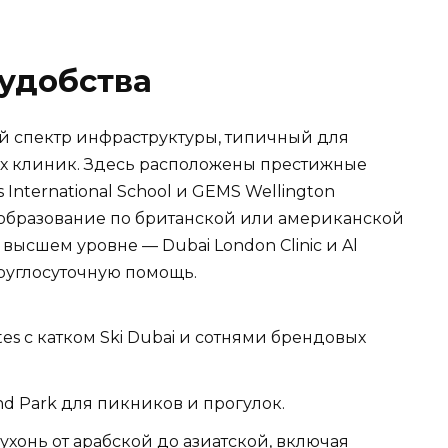
удобства
й спектр инфраструктуры, типичный для
х клиник. Здесь расположены престижные
 International School и GEMS Wellington
т образование по британской или американской
ысшем уровне — Dubai London Clinic и Al
круглосуточную помощь.
ates с катком Ski Dubai и сотнями брендовых
nd Park для пикников и прогулок.
ухонь от арабской до азиатской, включая