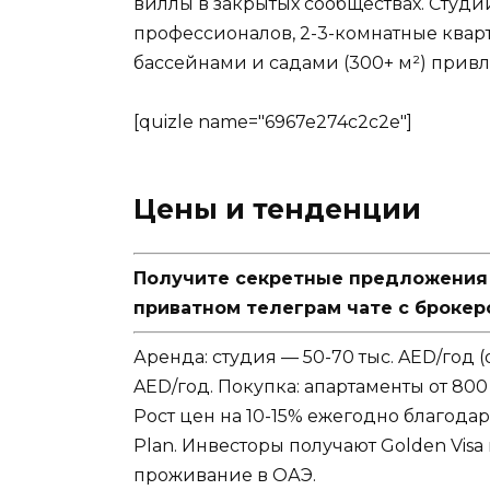
виллы в закрытых сообществах. Студи
профессионалов, 2-3-комнатные кварт
бассейнами и садами (300+ м²) прив
[quizle name="6967e274c2c2e"]
Цены и тенденции
Получите секретные предложения п
приватном телеграм чате с брокер
Аренда: студия — 50-70 тыс. AED/год (ок
AED/год. Покупка: апартаменты от 800 т
Рост цен на 10-15% ежегодно благода
Plan. Инвесторы получают Golden Visa
проживание в ОАЭ.