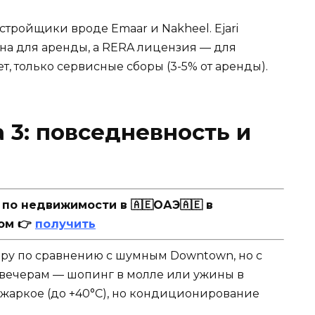
тройщики вроде Emaar и Nakheel. Ejari
ьна для аренды, а RERA лицензия — для
т, только сервисные сборы (3-5% от аренды).
 3: повседневность и
о недвижимости в 🇦🇪ОАЭ🇦🇪 в
ом 👉
получить
ру по сравнению с шумным Downtown, но с
 вечерам — шопинг в молле или ужины в
е жаркое (до +40°C), но кондиционирование