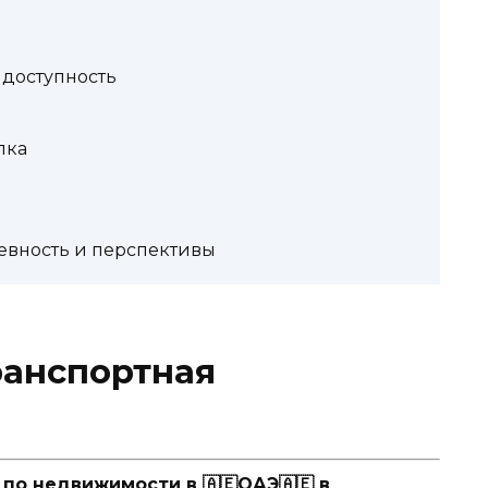
 доступность
пка
евность и перспективы
ранспортная
о недвижимости в 🇦🇪ОАЭ🇦🇪 в