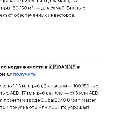
и (от 40 м²) идеальны для молодых
иры (80-150 м²) — для семей. Виллы с
лекают обеспеченных инвесторов.
о недвижимости в 🇦🇪ОАЭ🇦🇪 в
ом 👉
получить
оло 1-1.5 млн руб.), 2-спальни — 100-150 тыс.
ыс. AED (17 млн руб.), виллы — от 3 млн AED.
ря проектам вроде Dubai 2040 Urban Master
 при покупке от 2 млн AED, что упрощает