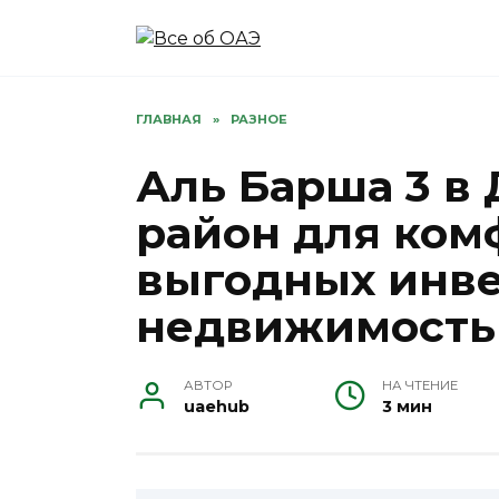
Перейти
к
содержанию
ГЛАВНАЯ
»
РАЗНОЕ
Аль Барша 3 в
район для ком
выгодных инве
недвижимость
АВТОР
НА ЧТЕНИЕ
uaehub
3 мин