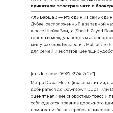
приватном телеграм чате с брокер
Аль Барша 3 — это один из самых д
Дубае, расположенный в западной ча
шоссе Шейха Заида (Sheikh Zayed Road
города и международным аэропортом Д
минутах езды. Близость к Mall of the
для семей и экспатов, ценящих удоб
[quizle name="6967e274c2c2e"]
Метро Dubai Metro (красная линия, ста
добираться до Downtown Dubai или Du
оценят наличие скоростных трасс и п
соблюдаются правила дорожного движе
помогает избегать пробок в пиковые 