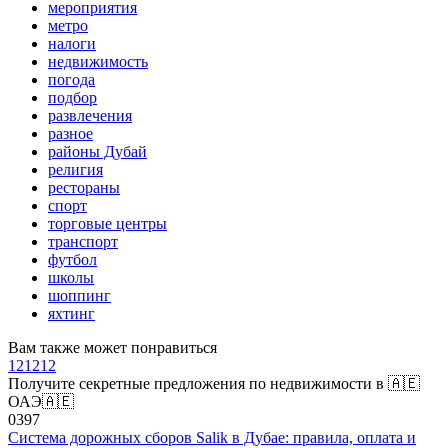
мероприятия
метро
налоги
недвижимость
погода
подбор
развлечения
разное
районы Дубай
религия
рестораны
спорт
торговые центры
транспорт
футбол
школы
шоппинг
яхтинг
Вам также может понравиться
121212
Получите секретные предложения по недвижимости в 🇦🇪
ОАЭ🇦🇪
0
397
Система дорожных сборов Salik в Дубае: правила, оплата и