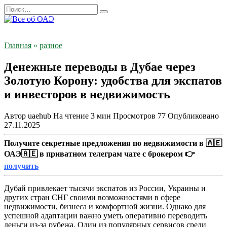
Перейти
Search
к
for:
содержанию
Главная
»
разное
Денежные переводы в Дубае через
Золотую Корону: удобства для экспатов
и инвесторов в недвижимость
Автор
uaehub
На чтение
3 мин
Просмотров
77
Опубликовано
27.11.2025
Получите секретные предложения по недвижимости в 🇦🇪
ОАЭ🇦🇪 в приватном телеграм чате с брокером 👉
получить
Дубай привлекает тысячи экспатов из России, Украины и
других стран СНГ своими возможностями в сфере
недвижимости, бизнеса и комфортной жизни. Однако для
успешной адаптации важно уметь оперативно переводить
деньги из-за рубежа. Один из популярных сервисов среди