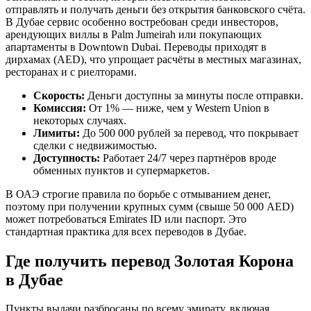
отправлять и получать деньги без открытия банковского счёта.
В Дубае сервис особенно востребован среди инвесторов,
арендующих виллы в Palm Jumeirah или покупающих
апартаменты в Downtown Dubai. Переводы приходят в
дирхамах (AED), что упрощает расчёты в местных магазинах,
ресторанах и с риелторами.
Скорость:
Деньги доступны за минуты после отправки.
Комиссия:
От 1% — ниже, чем у Western Union в
некоторых случаях.
Лимиты:
До 500 000 рублей за перевод, что покрывает
сделки с недвижимостью.
Доступность:
Работает 24/7 через партнёров вроде
обменных пунктов и супермаркетов.
В ОАЭ строгие правила по борьбе с отмыванием денег,
поэтому при получении крупных сумм (свыше 50 000 AED)
может потребоваться Emirates ID или паспорт. Это
стандартная практика для всех переводов в Дубае.
Где получить перевод Золотая Корона
в Дубае
Пункты выдачи разбросаны по всему эмирату, включая