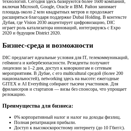
технологий. Сегодня здесь базируются более 1600 компаний,
включая Microsoft, Google, Oracle и IBM. Район занимает
площадь около 2 млн квадратных метров и продолжает
расширяться благодаря поддержке Dubai Holding. В контексте
Дубая, где Vision 2030 акцентирует цифровизацию, DIC
играет роль катализатора инноваций, интегрируясь с Expo
2020 и будущим District 2020.
Бизнес-среда и возможности
DIC предлагает идеальные условия для IT, телекоммуникаций,
гейминга и кибербезопасности. Резиденты получают
лицензии за 1–2 дня, доступ к коворкингам и сетевым
мероприятиям. В Дубае, с его multicultural средой (более 200
национальностей), networking здесь на высоте: ежегодные
GITEX и AI Everything собирают тысячи участников. Для
фрилансеров и стартапов — визы без спонсора, что упрощает
релокацию.
Преимущества для бизнеса:
0% корпоративный налог и налог на доходы физлиц.
Полная репатриация прибыли.
Доступ к высокоскоростному интернету (до 10 Гбит/с).