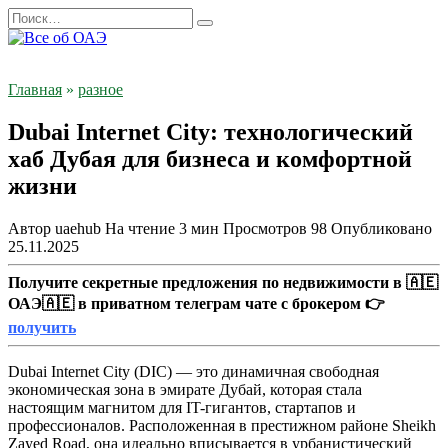
Перейти
Search
к
for:
содержанию
Главная
»
разное
Dubai Internet City: технологический
хаб Дубая для бизнеса и комфортной
жизни
Автор
uaehub
На чтение
3 мин
Просмотров
98
Опубликовано
25.11.2025
Получите секретные предложения по недвижимости в 🇦🇪
ОАЭ🇦🇪 в приватном телеграм чате с брокером 👉
получить
Dubai Internet City (DIC) — это динамичная свободная
экономическая зона в эмирате Дубай, которая стала
настоящим магнитом для IT-гигантов, стартапов и
профессионалов. Расположенная в престижном районе Sheikh
Zayed Road, она идеально вписывается в урбанистический