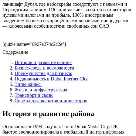
ландшафт Дубая, где небоскрёбы соседствуют с пальмами и
Персидским заливом. DIC привлекает экспатов и инвесторов
нулевыми налогами на прибыль, 100% иностранным
владением бизнеса и упрощёнными визовыми процедурами
— ключевыми особенностями свободных зон ОАЭ.
[quizle name="6967e274c2c2e"]
Содержание
История и развитие района
Бизнес-среда и возможности
Преимущества для бизнеса:
Недвижимость в Dubai Internet City
Типы жилья:
Жизнь и инфраструктура
Транспорт и связь:
Советы для экспатов и инвесторов
История и развитие района
Основанная в 1999 году как часть Dubai Media City, DIC
быстро эволюционировала в глобальный центр цифровых