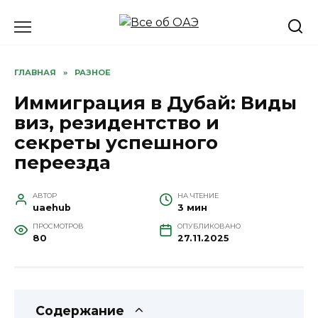
Перейти
к
содержанию
ГЛАВНАЯ
»
РАЗНОЕ
Иммиграция в Дубай: Виды
виз, резидентство и
секреты успешного
переезда
АВТОР
НА ЧТЕНИЕ
uaehub
3 мин
ПРОСМОТРОВ
ОПУБЛИКОВАНО
80
27.11.2025
Содержание