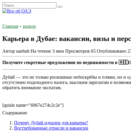
Перейти
Search
к
for:
содержанию
Главная
»
разное
Карьера в Дубае: вакансии, визы и пер
Автор
uaehub
На чтение
3 мин
Просмотров
65
Опубликовано
2
Получите секретные предложения по недвижимости в 🇦🇪О
Дубай — это не только роскошные небоскрёбы и пляжи, но и о
отсутствию подоходного налога, высоким зарплатам и возможнос
обратить внимание экспатам.
[quizle name="6967e274c2c2e"]
Содержание
Почему Дубай идеален для карьеры?
Востребованные отрасли и вакансии