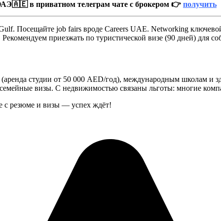
АЭ🇦🇪 в приватном телеграм чате с брокером 👉
получить
Gulf. Посещайте job fairs вроде Careers UAE. Networking ключево
 Рекомендуем приезжать по туристической визе (90 дней) для со
 (аренда студии от 50 000 AED/год), международным школам и з
емейные визы. С недвижимостью связаны льготы: многие компа
 с резюме и визы — успех ждёт!