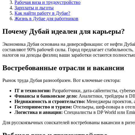
Рабочая виза и трудоустройство
Зарплаты и льготы
Как найти работу в Дубае?
Жизнь в Дубае для работников
Почему Дубай идеален для карьеры?
Экономика Дубая основана на диверсификации: от нефти Дубай 
составляют 90% рабочей силы. Город предлагает стабильность, ин
налогов на доходы физлиц ваши заработки остаются полностью
Востребованные отрасли и вакансии
Рынок труда Дубая разнообразен. Вот ключевые сектора:
IT и технологии:
Разработчики, дата-сайентисты, cyberse
Финансы и банковское дело:
Аналитики, трейдеры в DIFC 
Недвижимость и строительство:
Менеджеры проектов, а
Гостеприимство и туризм:
Отельеры, шеф-повара в отеля
Логистика и авиация:
Специалисты в DP World или Emirat
Для русскоязычных соискателей востребованы вакансии в ритейл