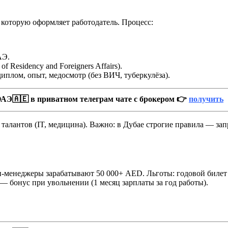
, которую оформляет работодатель. Процесс:
АЭ.
f Residency and Foreigners Affairs).
иплом, опыт, медосмотр (без ВИЧ, туберкулёза).
АЭ🇦🇪 в приватном телеграм чате с брокером 👉
получить
я талантов (IT, медицина). Важно: в Дубае строгие правила — зап
п-менеджеры зарабатывают 50 000+ AED. Льготы: годовой билет
ty — бонус при увольнении (1 месяц зарплаты за год работы).