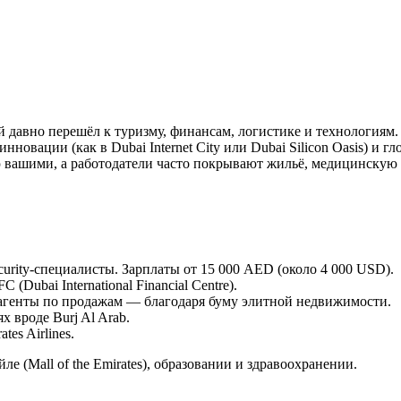
давно перешёл к туризму, финансам, логистике и технологиям. 
новации (как в Dubai Internet City или Dubai Silicon Oasis) и г
 вашими, а работодатели часто покрывают жильё, медицинскую 
curity-специалисты. Зарплаты от 15 000 AED (около 4 000 USD).
(Dubai International Financial Centre).
генты по продажам — благодаря буму элитной недвижимости.
х вроде Burj Al Arab.
es Airlines.
е (Mall of the Emirates), образовании и здравоохранении.