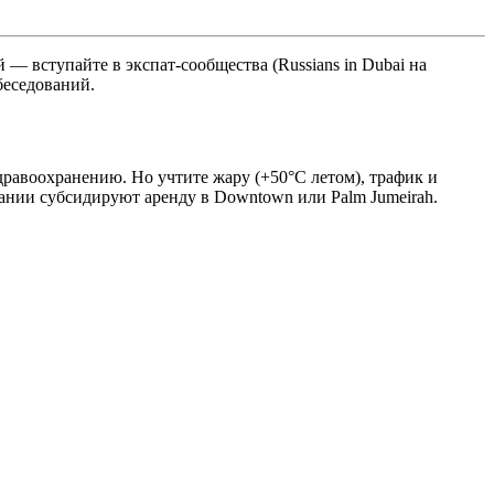
й — вступайте в экспат-сообщества (Russians in Dubai на
беседований.
дравоохранению. Но учтите жару (+50°C летом), трафик и
нии субсидируют аренду в Downtown или Palm Jumeirah.