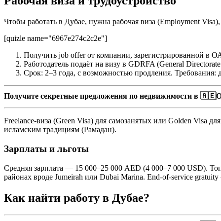
Рабочая виза и трудоустройство
Чтобы работать в Дубае, нужна рабочая виза (Employment Visa)
[quizle name="6967e274c2c2e"]
Получить job offer от компании, зарегистрированной в О
Работодатель подаёт на визу в GDRFA (General Directorate o
Срок: 2–3 года, с возможностью продления. Требования: д
Получите секретные предложения по недвижимости в 🇦🇪О
Freelance-виза (Green Visa) для самозанятых или Golden Visa дл
исламским традициям (Рамадан).
Зарплаты и льготы
Средняя зарплата — 15 000–25 000 AED (4 000–7 000 USD). То
районах вроде Jumeirah или Dubai Marina. End-of-service gratui
Как найти работу в Дубае?