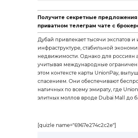
Получите секретные предложения п
приватном телеграм чате с брокер
Дубай привлекает тысячи экспатов и
инфраструктуре, стабильной эконом
недвижимости. Однако для россиян 
учитывая международные ограничени
этом контексте карты UnionPay, вып
спасением. Они обеспечивают беспр
наличных по всему эмирату, где Unio
элитных моллов вроде Dubai Mall до 
[quizle name="6967e274c2c2e"]