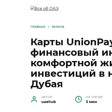
Перейти
к
содержанию
ГЛАВНАЯ
»
РАЗНОЕ
Карты UnionPay
финансовый и
комфортной ж
инвестиций в
Дубая
АВТОР
НА ЧТЕНИЕ
uaehub
3 мин