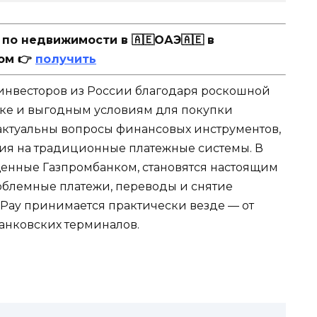
о недвижимости в 🇦🇪ОАЭ🇦🇪 в
ом 👉
получить
 инвесторов из России благодаря роскошной
ике и выгодным условиям для покупки
актуальны вопросы финансовых инструментов,
я на традиционные платежные системы. В
ущенные Газпромбанком, становятся настоящим
облемные платежи, переводы и снятие
nPay принимается практически везде — от
банковских терминалов.