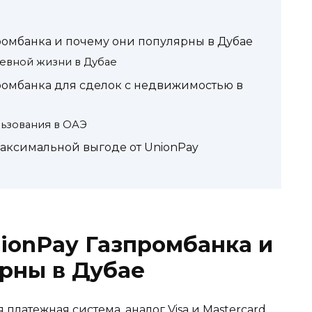
промбанка и почему они популярны в Дубае
евной жизни в Дубае
ромбанка для сделок с недвижимостью в
ьзования в ОАЭ
максимальной выгоде от UnionPay
nionPay Газпромбанка и
рны в Дубае
платежная система, аналог Visa и Mastercard,