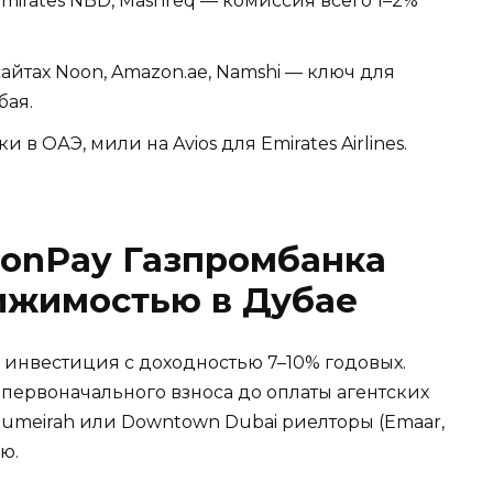
mirates NBD, Mashreq — комиссия всего 1–2%
йтах Noon, Amazon.ae, Namshi — ключ для
бая.
 в ОАЭ, мили на Avios для Emirates Airlines.
ionPay Газпромбанка
ижимостью в Дубае
 инвестиция с доходностью 7–10% годовых.
 первоначального взноса до оплаты агентских
 Jumeirah или Downtown Dubai риелторы (Emaar,
ю.