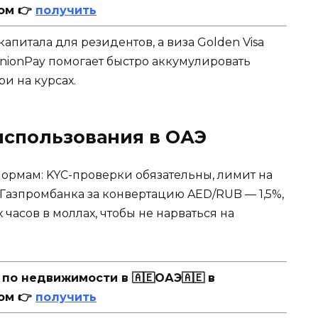
ом 👉
получить
капитала для резидентов, а виза Golden Visa
UnionPay помогает быстро аккумулировать
и на курсах.
использования в ОАЭ
ормам: KYC-проверки обязательны, лимит на
Газпромбанка за конвертацию AED/RUB — 1,5%,
 часов в моллах, чтобы не нарваться на
о недвижимости в 🇦🇪ОАЭ🇦🇪 в
ом 👉
получить