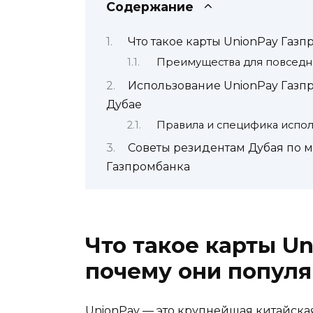
Содержание
Что такое карты UnionPay Газ
Преимущества для повседн
Использование UnionPay Газп
Дубае
Правила и специфика испол
Советы резидентам Дубая по 
Газпромбанка
Что такое карты U
почему они популя
UnionPay — это крупнейшая китайская 