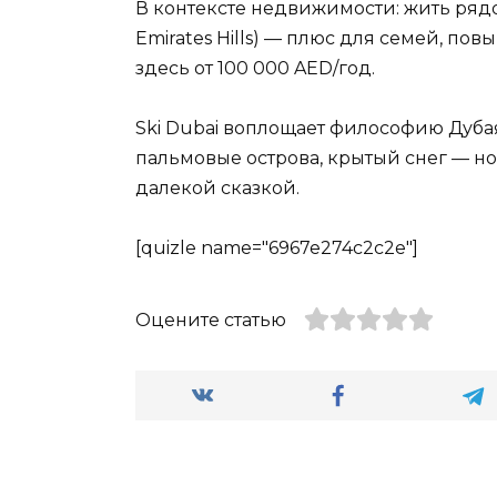
В контексте недвижимости: жить рядом 
Emirates Hills) — плюс для семей, п
здесь от 100 000 AED/год.
Ski Dubai воплощает философию Дубая:
пальмовые острова, крытый снег — но
далекой сказкой.
[quizle name="6967e274c2c2e"]
Оцените статью