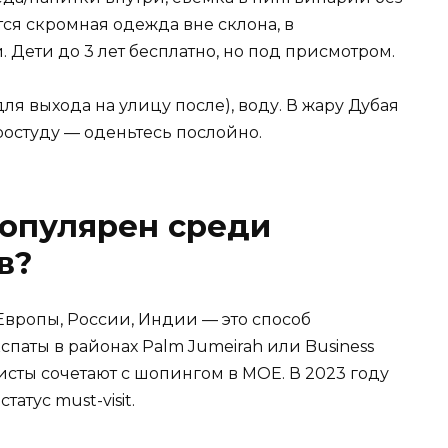
я скромная одежда вне склона, в
 Дети до 3 лет бесплатно, но под присмотром.
(для выхода на улицу после), воду. В жару Дубая
ростуду — оденьтесь послойно.
популярен среди
в?
Европы, России, Индии — это способ
кспаты в районах Palm Jumeirah или Business
исты сочетают с шопингом в MOE. В 2023 году
атус must-visit.