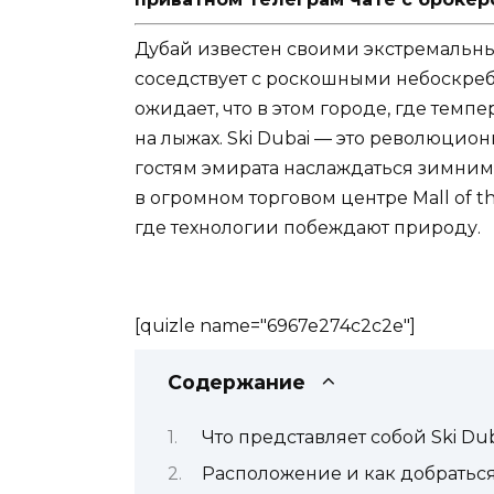
Дубай известен своими экстремальн
соседствует с роскошными небоскреб
ожидает, что в этом городе, где темпе
на лыжах. Ski Dubai — это революци
гостям эмирата наслаждаться зимни
в огромном торговом центре Mall of t
где технологии побеждают природу.
[quizle name="6967e274c2c2e"]
Содержание
Что представляет собой Ski Du
Расположение и как добратьс