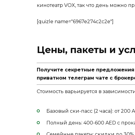
кинотеатр VOX, так что день можно п
[quizle name="6967e274c2c2e"]
Цены, пакеты и ус
Получите секретные предложения п
приватном телеграм чате с брокер
Стоимость варьируется в зависимости
Базовый ски-пасс (2 часа): от 200 
Полный день: 400-600 AED с прок
Семейные пакеты: скидки до 30%.