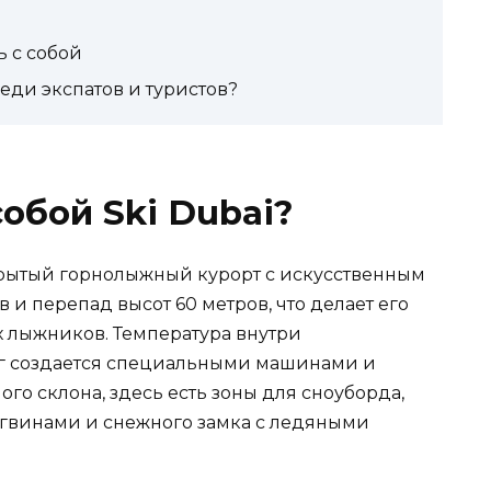
ь с собой
еди экспатов и туристов?
обой Ski Dubai?
крытый горнолыжный курорт с искусственным
 и перепад высот 60 метров, что делает его
 лыжников. Температура внутри
нег создается специальными машинами и
го склона, здесь есть зоны для сноуборда,
гвинами и снежного замка с ледяными