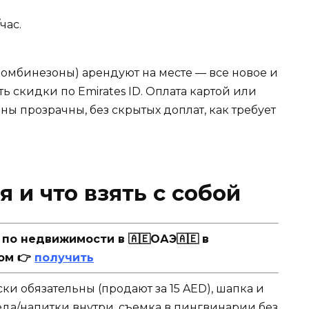
час.
комбинезоны) арендуют на месте — все новое и
ь скидки по Emirates ID. Оплата картой или
ны прозрачны, без скрытых доплат, как требует
 и что взять с собой
о недвижимости в 🇦🇪ОАЭ🇦🇪 в
ом 👉
получить
ки обязательны (продают за 15 AED), шапка и
еда/напитки внутри, съемка в пингвинарии без