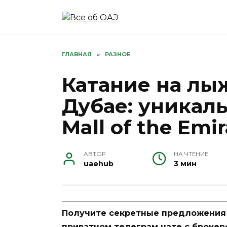
Перейти
к
содержанию
ГЛАВНАЯ
»
РАЗНОЕ
Катание на лы
Дубае: уникаль
Mall of the Emi
АВТОР
НА ЧТЕНИЕ
uaehub
3 мин
Получите секретные предложения п
приватном телеграм чате с брокер