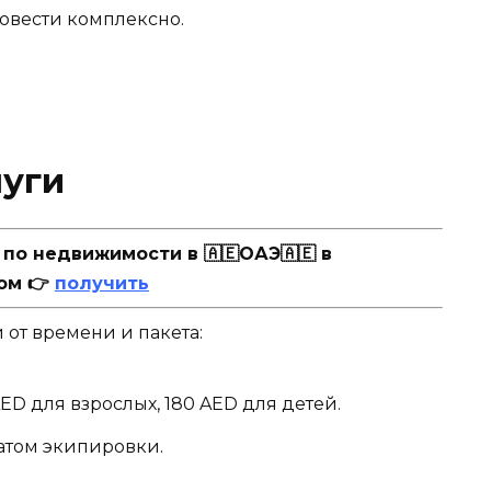
ровести комплексно.
луги
о недвижимости в 🇦🇪ОАЭ🇦🇪 в
ом 👉
получить
 от времени и пакета:
AED для взрослых, 180 AED для детей.
атом экипировки.