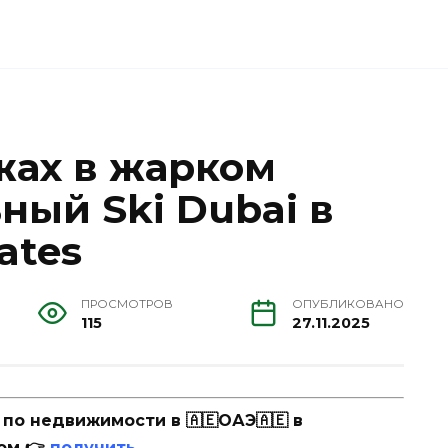
жах в жарком
ный Ski Dubai в
rates
ПРОСМОТРОВ
ОПУБЛИКОВАНО
115
27.11.2025
о недвижимости в 🇦🇪ОАЭ🇦🇪 в
ом 👉
получить