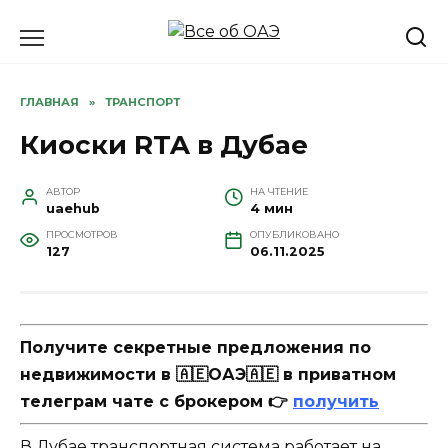
Перейти
к
содержанию
ГЛАВНАЯ
»
ТРАНСПОРТ
Киоски RTA в Дубае
АВТОР
НА ЧТЕНИЕ
uaehub
4 мин
ПРОСМОТРОВ
ОПУБЛИКОВАНО
127
06.11.2025
Получите секретные предложения по
недвижимости в 🇦🇪ОАЭ🇦🇪 в приватном
телеграм чате с брокером 👉
получить
В Дубае транспортная система работает на