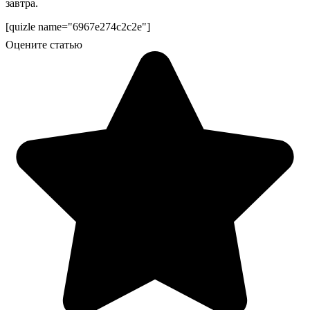
завтра.
[quizle name="6967e274c2c2e"]
Оцените статью