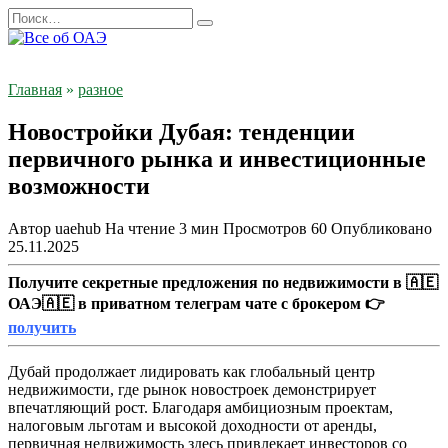
Перейти
Search
к
for:
содержанию
Главная
»
разное
Новостройки Дубая: тенденции
первичного рынка и инвестиционные
возможности
Автор
uaehub
На чтение
3 мин
Просмотров
60
Опубликовано
25.11.2025
Получите секретные предложения по недвижимости в 🇦🇪
ОАЭ🇦🇪 в приватном телеграм чате с брокером 👉
получить
Дубай продолжает лидировать как глобальный центр
недвижимости, где рынок новостроек демонстрирует
впечатляющий рост. Благодаря амбициозным проектам,
налоговым льготам и высокой доходности от аренды,
первичная недвижимость здесь привлекает инвесторов со