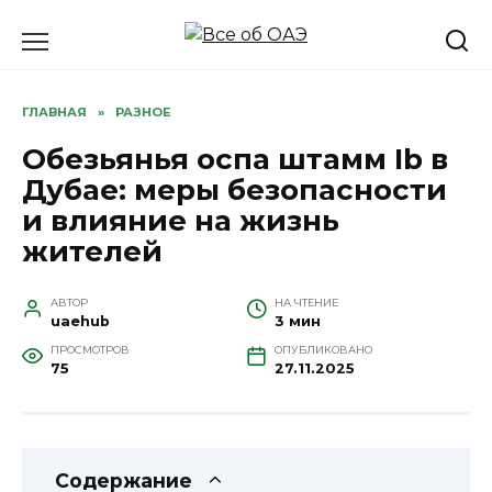
Перейти
к
содержанию
ГЛАВНАЯ
»
РАЗНОЕ
Обезьянья оспа штамм Ib в
Дубае: меры безопасности
и влияние на жизнь
жителей
АВТОР
НА ЧТЕНИЕ
uaehub
3 мин
ПРОСМОТРОВ
ОПУБЛИКОВАНО
75
27.11.2025
Содержание