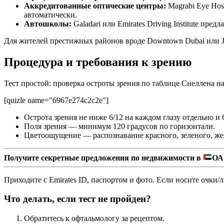
Аккредитованные оптические центры:
Magrabi Eye Hosp
автоматически.
Автошколы:
Galadari или Emirates Driving Institute предл
Для жителей престижных районов вроде Downtown Dubai или Ju
Процедура и требования к зрению
Тест простой: проверка остроты зрения по таблице Снеллена н
[quizle name="6967e274c2c2e"]
Острота зрения не ниже 6/12 на каждом глазу отдельно и 
Поля зрения — минимум 120 градусов по горизонтали.
Цветоощущение — распознавание красного, зеленого, жел
Получите секретные предложения по недвижимости в
ОА
Приходите с Emirates ID, паспортом и фото. Если носите очки
Что делать, если тест не пройден?
Обратитесь к офтальмологу за рецептом.