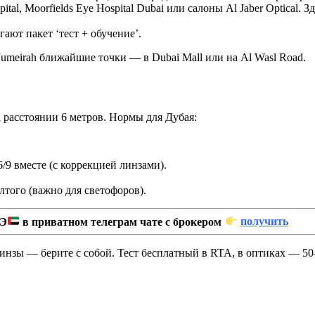
ital, Moorfields Eye Hospital Dubai или салоны Al Jaber Optical.
агают пакет ‘тест + обучение’.
meirah ближайшие точки — в Dubai Mall или на Al Wasl Road.
а расстоянии 6 метров. Нормы для Дубая:
6/9 вместе (с коррекцией линзами).
того (важно для светофоров).
Э
в приватном телеграм чате с брокером
получить
/линзы — берите с собой. Тест бесплатный в RTA, в оптиках — 5