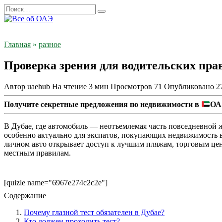
Перейти
Search
к
for:
содержанию
Главная
»
разное
Проверка зрения для водительских прав
Автор
uaehub
На чтение
3 мин
Просмотров
71
Опубликовано
2
Получите секретные предложения по недвижимости в
ОА
В Дубае, где автомобиль — неотъемлемая часть повседневной ж
особенно актуально для экспатов, покупающих недвижимость в э
личном авто открывает доступ к лучшим пляжам, торговым цент
местным правилам.
[quizle name="6967e274c2c2e"]
Содержание
Почему глазной тест обязателен в Дубае?
Кто должен проходить тест?