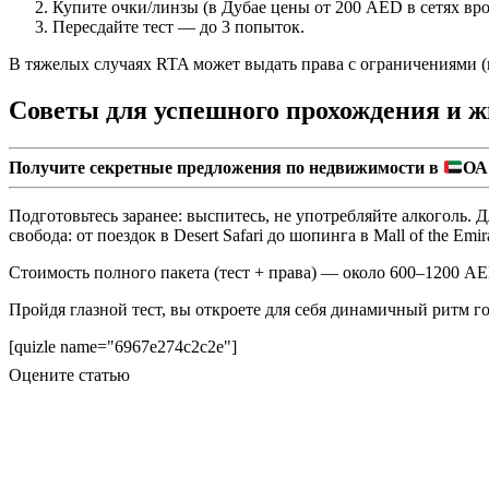
Купите очки/линзы (в Дубае цены от 200 AED в сетях вро
Пересдайте тест — до 3 попыток.
В тяжелых случаях RTA может выдать права с ограничениями (н
Советы для успешного прохождения и ж
Получите секретные предложения по недвижимости в
ОА
Подготовьтесь заранее: выспитесь, не употребляйте алкоголь.
свобода: от поездок в Desert Safari до шопинга в Mall of the E
Стоимость полного пакета (тест + права) — около 600–1200 AED
Пройдя глазной тест, вы откроете для себя динамичный ритм го
[quizle name="6967e274c2c2e"]
Оцените статью