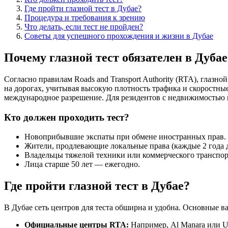
Где пройти глазной тест в Дубае?
Процедура и требования к зрению
Что делать, если тест не пройден?
Советы для успешного прохождения и жизни в Дубае
Почему глазной тест обязателен в Дубае
Согласно правилам Roads and Transport Authority (RTA), глазн
на дорогах, учитывая высокую плотность трафика и скоростные 
международное разрешение. Для резидентов с недвижимостью в 
Кто должен проходить тест?
Новоприбывшие экспаты при обмене иностранных прав.
Жители, продлевающие локальные права (каждые 2 года д
Владельцы тяжелой техники или коммерческого транспо
Лица старше 50 лет — ежегодно.
Где пройти глазной тест в Дубае?
В Дубае сеть центров для теста обширна и удобна. Основные в
Официальные центры RTA:
Например, Al Manara или U