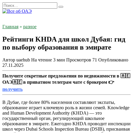
Перейти
Search
к
for:
содержанию
Главная
»
разное
Рейтинги KHDA для школ Дубая: гид
по выбору образования в эмирате
Автор
uaehub
На чтение
3 мин
Просмотров
71
Опубликовано
27.11.2025
Получите секретные предложения по недвижимости в 🇦🇪
ОАЭ🇦🇪 в приватном телеграм чате с брокером 👉
получить
В Дубае, где более 80% населения составляют экспаты,
образование играет ключевую роль в жизни семей. Knowledge
and Human Development Authority (KHDA) — это
государственный орган, регулирующий школьное
образование в эмирате. Ежегодно KHDA проводит инспекции
школ через Dubai Schools Inspection Bureau (DSIB), присваивая