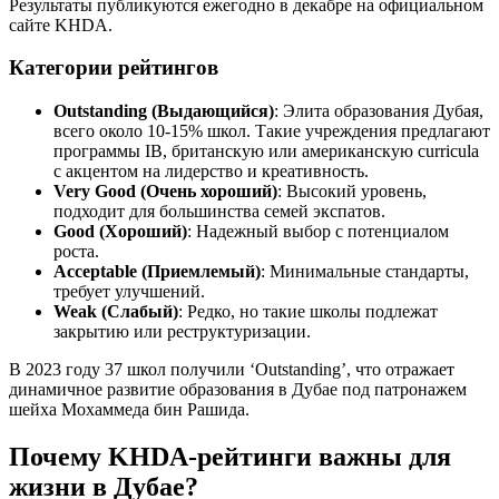
Результаты публикуются ежегодно в декабре на официальном
сайте KHDA.
Категории рейтингов
Outstanding (Выдающийся)
: Элита образования Дубая,
всего около 10-15% школ. Такие учреждения предлагают
программы IB, британскую или американскую curricula
с акцентом на лидерство и креативность.
Very Good (Очень хороший)
: Высокий уровень,
подходит для большинства семей экспатов.
Good (Хороший)
: Надежный выбор с потенциалом
роста.
Acceptable (Приемлемый)
: Минимальные стандарты,
требует улучшений.
Weak (Слабый)
: Редко, но такие школы подлежат
закрытию или реструктуризации.
В 2023 году 37 школ получили ‘Outstanding’, что отражает
динамичное развитие образования в Дубае под патронажем
шейха Мохаммеда бин Рашида.
Почему KHDA-рейтинги важны для
жизни в Дубае?