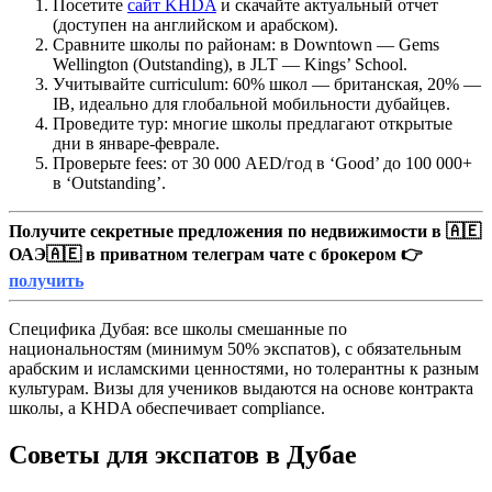
Посетите
сайт KHDA
и скачайте актуальный отчет
(доступен на английском и арабском).
Сравните школы по районам: в Downtown — Gems
Wellington (Outstanding), в JLT — Kings’ School.
Учитывайте curriculum: 60% школ — британская, 20% —
IB, идеально для глобальной мобильности дубайцев.
Проведите тур: многие школы предлагают открытые
дни в январе-феврале.
Проверьте fees: от 30 000 AED/год в ‘Good’ до 100 000+
в ‘Outstanding’.
Получите секретные предложения по недвижимости в 🇦🇪
ОАЭ🇦🇪 в приватном телеграм чате с брокером 👉
получить
Специфика Дубая: все школы смешанные по
национальностям (минимум 50% экспатов), с обязательным
арабским и исламскими ценностями, но толерантны к разным
культурам. Визы для учеников выдаются на основе контракта
школы, а KHDA обеспечивает compliance.
Советы для экспатов в Дубае