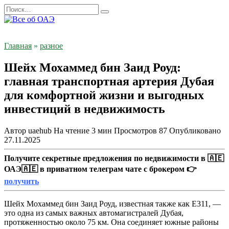
Перейти
Search
к
for:
содержанию
Главная
»
разное
Шейх Мохаммед бин Заид Роуд:
главная транспортная артерия Дубая
для комфортной жизни и выгодных
инвестиций в недвижимость
Автор
uaehub
На чтение
3 мин
Просмотров
87
Опубликовано
27.11.2025
Получите секретные предложения по недвижимости в 🇦🇪
ОАЭ🇦🇪 в приватном телеграм чате с брокером 👉
получить
Шейх Мохаммед бин Заид Роуд, известная также как E311, —
это одна из самых важных автомагистралей Дубая,
протяженностью около 75 км. Она соединяет южные районы