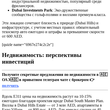
индустриальной недвижимостью, популярный среди
фрилансеров.
Dubai Investments Park
: Эко-дружественные
сообщества с гольф-полями и виллами премиум-класса.
Эти локации сочетают близость к природе (Dubai Hills) и
инфраструктуре, с учетом местных правил: обязательный
техосмотр авто ежегодно и штрафы за превышение скорости
от 600 AED.
[quizle name="6967e274c2c2e"]
Недвижимость: перспективы
инвестиций
Получите секретные предложения по недвижимости в 🇦🇪
ОАЭ🇦🇪 в приватном телеграм чате с брокером 👉
получить
Вдоль E311 цены на недвижимость растут на 10-15%
ежегодно благодаря проектам вроде Dubai South Master Plan.
Виллы в Dubai Hills Estate — от 3 млн AED, апартаменты в
Expo Village — от 800 тыс. AED. Для аренды: студии от 40