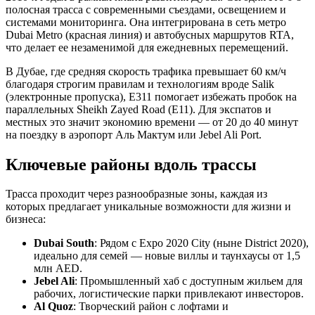
полосная трасса с современными съездами, освещением и
системами мониторинга. Она интегрирована в сеть метро
Dubai Metro (красная линия) и автобусных маршрутов RTA,
что делает ее незаменимой для ежедневных перемещений.
В Дубае, где средняя скорость трафика превышает 60 км/ч
благодаря строгим правилам и технологиям вроде Salik
(электронные пропуска), E311 помогает избежать пробок на
параллельных Sheikh Zayed Road (E11). Для экспатов и
местных это значит экономию времени — от 20 до 40 минут
на поездку в аэропорт Аль Мактум или Jebel Ali Port.
Ключевые районы вдоль трассы
Трасса проходит через разнообразные зоны, каждая из
которых предлагает уникальные возможности для жизни и
бизнеса:
Dubai South
: Рядом с Expo 2020 City (ныне District 2020),
идеально для семей — новые виллы и таунхаусы от 1,5
млн AED.
Jebel Ali
: Промышленный хаб с доступным жильем для
рабочих, логистические парки привлекают инвесторов.
Al Quoz
: Творческий район с лофтами и