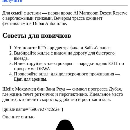
получить
Для семей с детьми — парки вроде Al Marmoom Desert Reserve
с верблюжьими гонками. Вечером трасса оживает
фестивалями в Dubai Autodrome.
Советы для новичков
Установите RTA app для трафика и Salik-баланса.
Выбирайте жилье с видом на дорогу для быстрого
выезда.
Инвестируйте в электрокары — зарядки вдоль E311 по
программе DEWA.
Проверяйте визы: для долгосрочного проживания —
Ejari для аренды.
Шейх Мохаммед бин Заид Роуд — символ прогресса Дубая,
где жизнь течет ритмично и перспективно. Идеальное место
для тех, кто ценит скорость, удобство и рост капитала.
[quizle name="6967e274c2c2e"]
Оцените статью