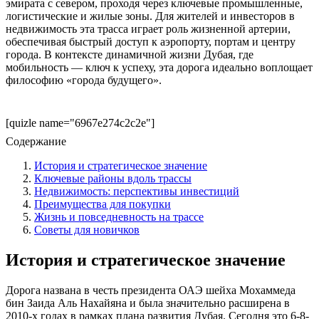
эмирата с севером, проходя через ключевые промышленные,
логистические и жилые зоны. Для жителей и инвесторов в
недвижимость эта трасса играет роль жизненной артерии,
обеспечивая быстрый доступ к аэропорту, портам и центру
города. В контексте динамичной жизни Дубая, где
мобильность — ключ к успеху, эта дорога идеально воплощает
философию «города будущего».
[quizle name="6967e274c2c2e"]
Содержание
История и стратегическое значение
Ключевые районы вдоль трассы
Недвижимость: перспективы инвестиций
Преимущества для покупки
Жизнь и повседневность на трассе
Советы для новичков
История и стратегическое значение
Дорога названа в честь президента ОАЭ шейха Мохаммеда
бин Заида Аль Нахайяна и была значительно расширена в
2010-х годах в рамках плана развития Дубая. Сегодня это 6-8-