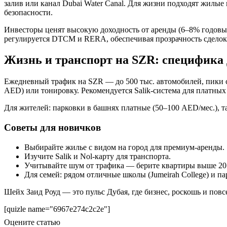
залив или канал Dubai Water Canal. Для жизни подходят жилые
безопасности.
Инвесторы ценят высокую доходность от аренды (6–8% годовых
регулируется DTCM и RERA, обеспечивая прозрачность сделок
Жизнь и транспорт на SZR: специфика
Ежедневный трафик на SZR — до 500 тыс. автомобилей, пики с
AED) или тонировку. Рекомендуется Salik-система для платных 
Для жителей: парковки в башнях платные (50–100 AED/мес.), 
Советы для новичков
Выбирайте жилье с видом на город для премиум-аренды.
Изучите Salik и Nol-карту для транспорта.
Учитывайте шум от трафика — берите квартиры выше 20 
Для семей: рядом отличные школы (Jumeirah College) и пар
Шейх Заид Роуд — это пульс Дубая, где бизнес, роскошь и пов
[quizle name="6967e274c2c2e"]
Оцените статью