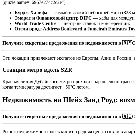
[quizle name="6967e274c2c2e"]
Бурдж Халифа
— самый высокий небоскреб мира (828 м)
Эмарат и Финансовый центр DIFC
— хабы для междун
World Trade Centre
— центр выставок и конференций.
Отели вроде Address Boulevard и Jumeirah Emirates To
Получите секретные предложения по недвижимости в 🇦🇪О
Эти локации привлекают экспатов из Европы, Азии и России, 
Станции метро вдоль SZR
Красная линия Дубайского метро проходит параллельно трассе, 
когда температура достигает +50°C летом.
Недвижимость на Шейх Заид Роуд: возм
Получите секретные предложения по недвижимости в 🇦🇪О
Рынок недвижимости здесь кипит: средняя цена за кв. м в ап