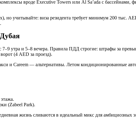
 комплексы вроде Executive Towers или Al Sa’ada с бассейнами,
), но учитывайте: виза резидента требует минимум 200 тыс. A
.
 Дубая
 7–9 утра и 5–8 вечера. Правила ПДД строгие: штрафы за превы
ворот (4 AED за проезд).
такси и Careem — альтернативы. Летом кондиционированные авто
этажа.
ки (Zabeel Park).
седневная жизнь сливаются в идеальный микс для амбициозных э