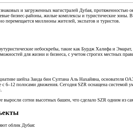
 знаковых и загруженных магистралей Дубая, протяженностью ок
ючевые бизнес-районы, жилые комплексы и туристические зоны. В
вно перемещается миллионы жителей, экспатов и туристов.
 футуристические небоскребы, такие как Бурдж Халифа и Эмарат
зможностей для жизни и бизнеса, с учетом строгих местных прав
циативе шейха Заида бин Султана Аль Нахайяна, основателя ОАЭ
се с 6–12 полосами движения. Сегодня SZR оснащена системой 
.
нее выросли сотни высотных башен, что сделало SZR одним из с
бъекты
яют облик Дубая: