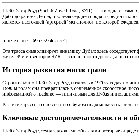
Шейх Заид Роуд (Sheikh Zayed Road, SZR) — это одна из самых
Даби до района Дейра, прорезая сердце города и соединяя кл
является настоящей ‘артерией’ мегаполиса, по которой ежедне
[quizle name="6967e274c2c2e"]
Эта трасса символизирует динамику Дубая: здесь соседствуют
жителей и инвесторов SZR — это не просто дорога, а центр во
История развития магистрали
Строительство Шейх Заид Роуд началось в 1970-х годах по ини
1990-м годам она превратилась в современное скоростное шос
информацией о трафике — типичными для Дубая инновациями
Развитие трассы тесно связано с бумом недвижимости: вдоль 
Ключевые достопримечательности и о
Шейх Заид Роуд усеяна знаковыми объектами, которые определ