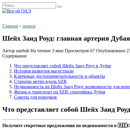
Перейти
Search
к
for:
содержанию
Главная
»
разное
Шейх Заид Роуд: главная артерия Дубая
Автор
uaehub
На чтение
3 мин
Просмотров
67
Опубликовано
2
Содержание
Что представляет собой Шейх Заид Роуд в Дубае
История развития магистрали
Ключевые достопримечательности и объекты
Станции метро вдоль SZR
Недвижимость на Шейх Заид Роуд: возможности для инв
Жизнь и транспорт на SZR: специфика Дубая
Советы для новичков
Что представляет собой Шейх Заид Роуд
Получите секретные предложения по недвижимости в 🇦🇪О