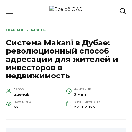
Перейти
к
содержанию
ГЛАВНАЯ
»
РАЗНОЕ
Система Makani в Дубае:
революционный способ
адресации для жителей и
инвесторов в
недвижимость
АВТОР
НА ЧТЕНИЕ
uaehub
3 мин
ПРОСМОТРОВ
ОПУБЛИКОВАНО
62
27.11.2025