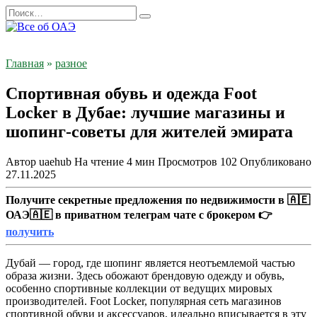
Перейти
Search
к
for:
содержанию
Главная
»
разное
Спортивная обувь и одежда Foot
Locker в Дубае: лучшие магазины и
шопинг-советы для жителей эмирата
Автор
uaehub
На чтение
4 мин
Просмотров
102
Опубликовано
27.11.2025
Получите секретные предложения по недвижимости в 🇦🇪
ОАЭ🇦🇪 в приватном телеграм чате с брокером 👉
получить
Дубай — город, где шопинг является неотъемлемой частью
образа жизни. Здесь обожают брендовую одежду и обувь,
особенно спортивные коллекции от ведущих мировых
производителей. Foot Locker, популярная сеть магазинов
спортивной обуви и аксессуаров, идеально вписывается в эту