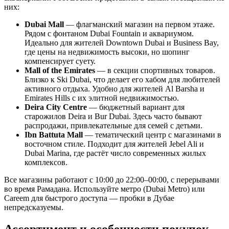
них:
Dubai Mall
— флагманский магазин на первом этаже.
Рядом с фонтаном Dubai Fountain и аквариумом.
Идеально для жителей Downtown Dubai и Business Bay,
где цены на недвижимость высоки, но шопинг
компенсирует суету.
Mall of the Emirates
— в секции спортивных товаров.
Близко к Ski Dubai, что делает его хабом для любителей
активного отдыха. Удобно для жителей Al Barsha и
Emirates Hills с их элитной недвижимостью.
Deira City Centre
— бюджетный вариант для
старожилов Deira и Bur Dubai. Здесь часто бывают
распродажи, привлекательные для семей с детьми.
Ibn Battuta Mall
— тематический центр с магазинами в
восточном стиле. Подходит для жителей Jebel Ali и
Dubai Marina, где растёт число современных жилых
комплексов.
Все магазины работают с 10:00 до 22:00–00:00, с перерывами
во время Рамадана. Используйте метро (Dubai Metro) или
Careem для быстрого доступа — пробки в Дубае
непредсказуемы.
Ассортимент и особенности покупок