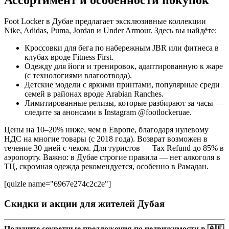
Foot Locker в Дубае предлагает эксклюзивные коллекции
Nike, Adidas, Puma, Jordan и Under Armour. Здесь вы найдёте:
Кроссовки для бега по набережным JBR или фитнеса в
клубах вроде Fitness First.
Одежду для йоги и тренировок, адаптированную к жаре
(с технологиями влагоотвода).
Детские модели с яркими принтами, популярные среди
семей в районах вроде Arabian Ranches.
Лимитированные релизы, которые разбирают за часы —
следите за анонсами в Instagram @footlockeruae.
Цены на 10–20% ниже, чем в Европе, благодаря нулевому
НДС на многие товары (с 2018 года). Возврат возможен в
течение 30 дней с чеком. Для туристов — Tax Refund до 85% в
аэропорту. Важно: в Дубае строгие правила — нет алкоголя в
ТЦ, скромная одежда рекомендуется, особенно в Рамадан.
[quizle name="6967e274c2c2e"]
Скидки и акции для жителей Дубая
Получите секретные предложения по недвижимости в 🇦🇪