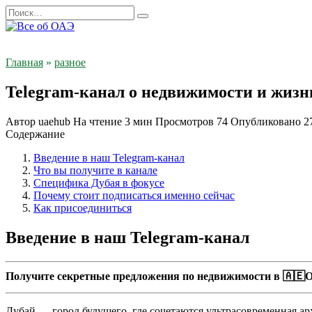
Перейти
Search
к
for:
содержанию
Главная
»
разное
Telegram-канал о недвижимости и жизн
Автор
uaehub
На чтение
3 мин
Просмотров
74
Опубликовано
2
Содержание
Введение в наш Telegram-канал
Что вы получите в канале
Специфика Дубая в фокусе
Почему стоит подписаться именно сейчас
Как присоединиться
Введение в наш Telegram-канал
Получите секретные предложения по недвижимости в 🇦🇪О
Дубай — город будущего, где сочетаются ультрасовременная а