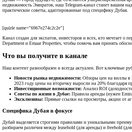
недвижимость Эмиратов, наш Telegram-канал станет вашим на
практические советы, адаптированные под специфику Дубая.
[quizle name="6967e274c2c2e"]
Канал создан для экспатов, инвесторов и всех, кто мечтает о
Department и Emaar Properties, чтобы помочь вам принять обос
Что вы получите в канале
Наш контент разнообразен и всегда актуален. Вот ключевые ру
Новости рынка недвижимости:
Обзоры цен на виллы в 
2023 году цены на вторичку выросли на 20% благодаря п
Инвестиционные возможности:
Анализ ROI (доходности)
Советы по жизни в Дубае:
Правила аренды (нужен Emirat
Эксклюзивы:
Прямые ссылки на просмотры, акции от аге
Специфика Дубая в фокусе
Дубай выделяется строгими правилами и уникальными преимуще
разбираем различия между leasehold (для аренды) и freehold (д