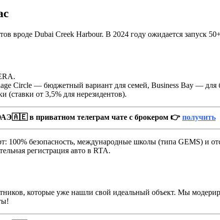
ас
тов вроде Dubai Creek Harbour. В 2024 году ожидается запуск 5
RERA.
age Circle — бюджетный вариант для семей, Business Bay — для 
и (ставки от 3,5% для нерезидентов).
АЭ🇦🇪 в приватном телеграм чате с брокером 👉
получить
форт: 100% безопасность, международные школы (типа GEMS) и о
тельная регистрация авто в RTA.
стников, которые уже нашли свой идеальный объект. Мы модерир
ты!