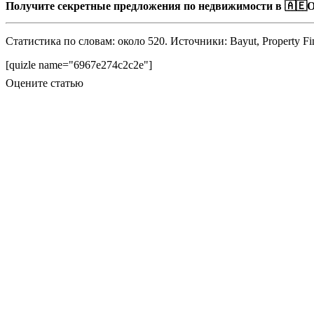
Получите секретные предложения по недвижимости в 🇦🇪О
Статистика по словам: около 520. Источники: Bayut, Property 
[quizle name="6967e274c2c2e"]
Оцените статью