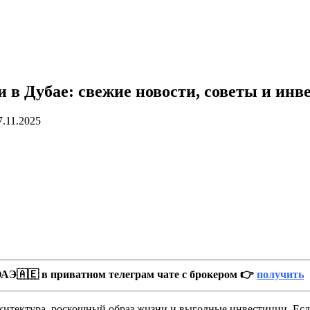
и в Дубае: свежие новости, советы и ин
7.11.2025
АЭ🇦🇪 в приватном телеграм чате с брокером 👉
получить
рхитектура, роскошный образ жизни и выгодные инвестиции. Есл