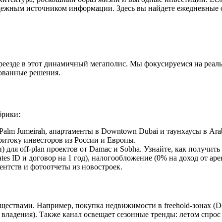
дежным источником информации. Здесь вы найдете ежедневные 
 переезде в этот динамичный мегаполис. Мы фокусируемся на реа
нованные решения.
брики:
Palm Jumeirah, апартаменты в Downtown Dubai и таунхаусы в Ar
ритоку инвесторов из России и Европы.
 для off-plan проектов от Damac и Sobha. Узнайте, как получить
es ID и договор на 1 год), налогообложение (0% на доход от ар
нтств и фотоотчеты из новостроек.
ствами. Например, покупка недвижимости в freehold-зонах (Do
ля владения). Также канал освещает сезонные тренды: летом спрос