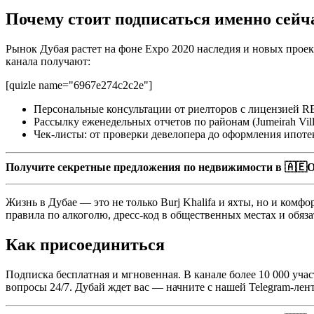
Почему стоит подписаться именно сейч
Рынок Дубая растет на фоне Expo 2020 наследия и новых проек
канала получают:
[quizle name="6967e274c2c2e"]
Персональные консультации от риелторов с лицензией 
Рассылку еженедельных отчетов по районам (Jumeirah Vill
Чек-листы: от проверки девелопера до оформления ипотек
Получите секретные предложения по недвижимости в 🇦🇪О
Жизнь в Дубае — это не только Burj Khalifa и яхты, но и ком
правила по алкоголю, дресс-код в общественных местах и обяза
Как присоединиться
Подписка бесплатная и мгновенная. В канале более 10 000 уча
вопросы 24/7. Дубай ждет вас — начните с нашей Telegram-лен