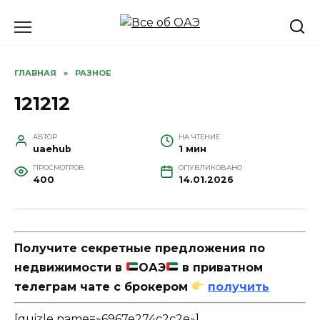
Перейти
к
содержанию
ГЛАВНАЯ
»
РАЗНОЕ
121212
АВТОР
НА ЧТЕНИЕ
uaehub
1 мин
ПРОСМОТРОВ
ОПУБЛИКОВАНО
400
14.01.2026
Получите секретные предложения по
недвижимости в
ОАЭ
в приватном
телеграм чате с брокером
получить
[quizle name=»6967e274c2c2e»]