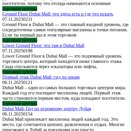
посетители, потому что отсюда начинаются основные
торговые центры
Ground Floor Dubai Mall: что здесь есть и где что искать
07.11.2025
0
231
Ground Floor в Dubai Mall — это главный входной уровень, где
сосредоточены самые популярные магазины и точки питания.
Если ты первый раз в этом торговом
торговые центры
Lower Ground Floor: что там в Dubai Mall
07.11.2025
0
198
Lower Ground Floor в Dubai Mall — это подземный уровень
торгового центра, который находится ниже главного этажа.
Сюда спускаются через эскалаторы или лифты.
торговые центры
Первый этаж Dubai Mall: гид по зонам
06.11.2025
0
121
Dubai Mall – один из самых больших торговых центров мира.
Каждый год его посещают миллионы людей. Первый этаж
часто становится первым местом, куда попадают посетители.
торговые центры
Dubai Mall: Гид по огромному центру Дубая
06.11.2025
0
154
Dubai Mall привлекает миллионы людей каждый год. Это
место, где сочетаются шопинг, развлечения и отдых. Многие
приезжают в Дубай за покупками или просто