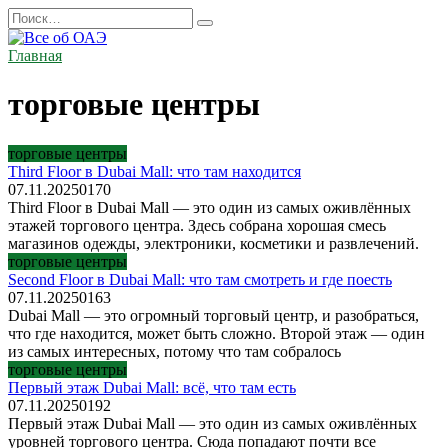
Перейти
Search
к
for:
содержанию
Главная
торговые центры
торговые центры
Third Floor в Dubai Mall: что там находится
07.11.2025
0
170
Third Floor в Dubai Mall — это один из самых оживлённых
этажей торгового центра. Здесь собрана хорошая смесь
магазинов одежды, электроники, косметики и развлечений.
торговые центры
Second Floor в Dubai Mall: что там смотреть и где поесть
07.11.2025
0
163
Dubai Mall — это огромный торговый центр, и разобраться,
что где находится, может быть сложно. Второй этаж — один
из самых интересных, потому что там собралось
торговые центры
Первый этаж Dubai Mall: всё, что там есть
07.11.2025
0
192
Первый этаж Dubai Mall — это один из самых оживлённых
уровней торгового центра. Сюда попадают почти все