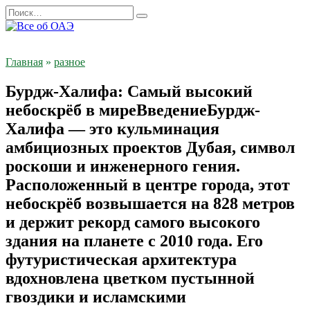
Перейти
Search
к
for:
содержанию
Главная
»
разное
Бурдж-Халифа: Самый высокий
небоскрёб в миреВведениеБурдж-
Халифа — это кульминация
амбициозных проектов Дубая, символ
роскоши и инженерного гения.
Расположенный в центре города, этот
небоскрёб возвышается на 828 метров
и держит рекорд самого высокого
здания на планете с 2010 года. Его
футуристическая архитектура
вдохновлена цветком пустынной
гвоздики и исламскими