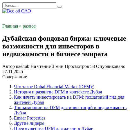
Перейти
Search
к
for:
содержанию
Главная
»
разное
Дубайская фондовая биржа: ключевые
возможности для инвесторов в
недвижимости и бизнесе эмирата
Автор
uaehub
На чтение
3 мин
Просмотров
53
Опубликовано
27.11.2025
Содержание
Что такое Dubai Financial Market (DFM)?
История и развитие DFM в контексте Дубая
Как начать инвестировать на DFM: пошаговый гид для
жителей Дубая
Топ-компании на DFM для инвестиций в недвижимость
Дубая
Emaar Properties
Другие лидеры
Преимущества DFM для жизни в Дубае