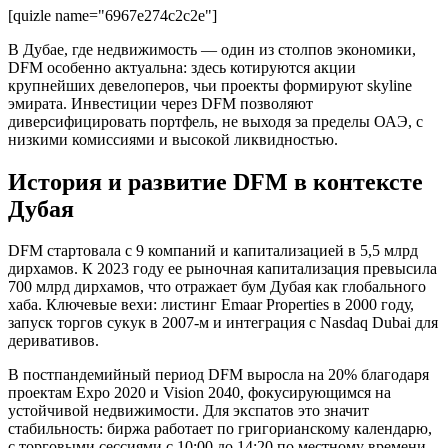
[quizle name="6967e274c2c2e"]
В Дубае, где недвижимость — один из столпов экономики,
DFM особенно актуальна: здесь котируются акции
крупнейших девелоперов, чьи проекты формируют skyline
эмирата. Инвестиции через DFM позволяют
диверсифицировать портфель, не выходя за пределы ОАЭ, с
низкими комиссиями и высокой ликвидностью.
История и развитие DFM в контексте
Дубая
DFM стартовала с 9 компаний и капитализацией в 5,5 млрд
дирхамов. К 2023 году ее рыночная капитализация превысила
700 млрд дирхамов, что отражает бум Дубая как глобального
хаба. Ключевые вехи: листинг Emaar Properties в 2000 году,
запуск торгов сукук в 2007-м и интеграция с Nasdaq Dubai для
деривативов.
В постпандемийный период DFM выросла на 20% благодаря
проектам Expo 2020 и Vision 2040, фокусирующимся на
устойчивой недвижимости. Для экспатов это значит
стабильность: биржа работает по григорианскому календарю,
с торговыми сессиями с 10:00 до 14:20 по местному времени,