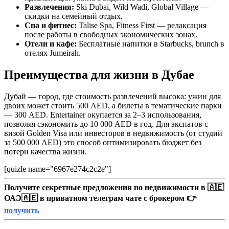
Развлечения:
Ski Dubai, Wild Wadi, Global Village —
скидки на семейный отдых.
Спа и фитнес:
Talise Spa, Fitness First — релаксация
после работы в свободных экономических зонах.
Отели и кафе:
Бесплатные напитки в Starbucks, brunch в
отелях Jumeirah.
Преимущества для жизни в Дубае
Дубай — город, где стоимость развлечений высока: ужин для
двоих может стоить 500 AED, а билеты в тематические парки
— 300 AED. Entertainer окупается за 2–3 использования,
позволяя сэкономить до 10 000 AED в год. Для экспатов с
визой Golden Visa или инвесторов в недвижимость (от студий
за 500 000 AED) это способ оптимизировать бюджет без
потери качества жизни.
[quizle name="6967e274c2c2e"]
Получите секретные предложения по недвижимости в 🇦🇪
ОАЭ🇦🇪 в приватном телеграм чате с брокером 👉
получить