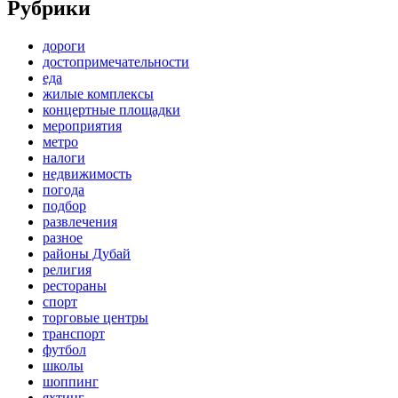
Рубрики
дороги
достопримечательности
еда
жилые комплексы
концертные площадки
мероприятия
метро
налоги
недвижимость
погода
подбор
развлечения
разное
районы Дубай
религия
рестораны
спорт
торговые центры
транспорт
футбол
школы
шоппинг
яхтинг