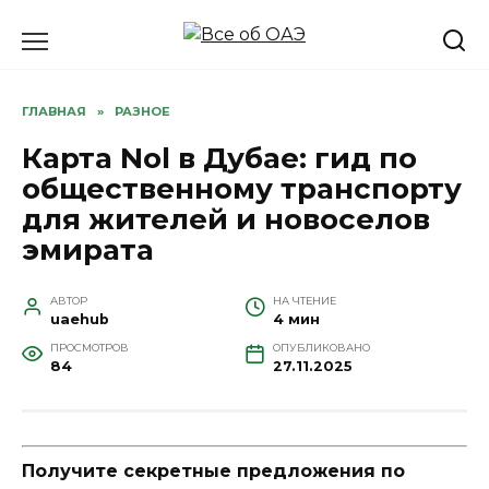
Перейти
к
содержанию
ГЛАВНАЯ
»
РАЗНОЕ
Карта Nol в Дубае: гид по
общественному транспорту
для жителей и новоселов
эмирата
АВТОР
НА ЧТЕНИЕ
uaehub
4 мин
ПРОСМОТРОВ
ОПУБЛИКОВАНО
84
27.11.2025
Получите секретные предложения по