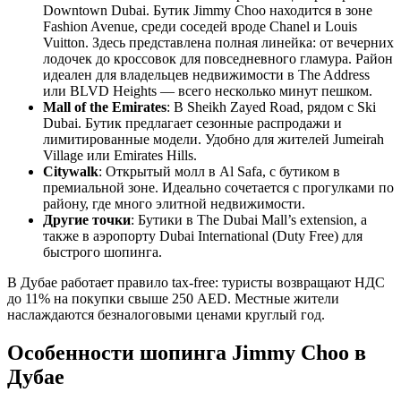
Downtown Dubai. Бутик Jimmy Choo находится в зоне
Fashion Avenue, среди соседей вроде Chanel и Louis
Vuitton. Здесь представлена полная линейка: от вечерних
лодочек до кроссовок для повседневного гламура. Район
идеален для владельцев недвижимости в The Address
или BLVD Heights — всего несколько минут пешком.
Mall of the Emirates
: В Sheikh Zayed Road, рядом с Ski
Dubai. Бутик предлагает сезонные распродажи и
лимитированные модели. Удобно для жителей Jumeirah
Village или Emirates Hills.
Citywalk
: Открытый молл в Al Safa, с бутиком в
премиальной зоне. Идеально сочетается с прогулками по
району, где много элитной недвижимости.
Другие точки
: Бутики в The Dubai Mall’s extension, а
также в аэропорту Dubai International (Duty Free) для
быстрого шопинга.
В Дубае работает правило tax-free: туристы возвращают НДС
до 11% на покупки свыше 250 AED. Местные жители
наслаждаются безналоговыми ценами круглый год.
Особенности шопинга Jimmy Choo в
Дубае