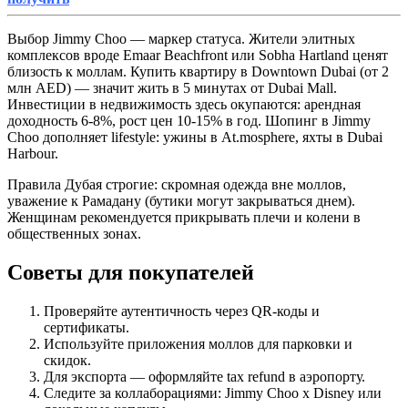
Выбор Jimmy Choo — маркер статуса. Жители элитных
комплексов вроде Emaar Beachfront или Sobha Hartland ценят
близость к моллам. Купить квартиру в Downtown Dubai (от 2
млн AED) — значит жить в 5 минутах от Dubai Mall.
Инвестиции в недвижимость здесь окупаются: арендная
доходность 6-8%, рост цен 10-15% в год. Шопинг в Jimmy
Choo дополняет lifestyle: ужины в At.mosphere, яхты в Dubai
Harbour.
Правила Дубая строгие: скромная одежда вне моллов,
уважение к Рамадану (бутики могут закрываться днем).
Женщинам рекомендуется прикрывать плечи и колени в
общественных зонах.
Советы для покупателей
Проверяйте аутентичность через QR-коды и
сертификаты.
Используйте приложения моллов для парковки и
скидок.
Для экспорта — оформляйте tax refund в аэропорту.
Следите за коллаборациями: Jimmy Choo x Disney или