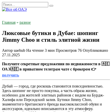
Перейти
Search
к
for:
содержанию
Главная
»
разное
Люксовые бутики в Дубае: шопинг
Jimmy Choo и стиль элитной жизни
Автор
uaehub
На чтение
3 мин
Просмотров
76
Опубликовано
27.11.2025
Получите секретные предложения по недвижимости в 🇦🇪
ОАЭ🇦🇪 в приватном телеграм чате с брокером 👉
получить
Дубай — город, где роскошь становится повседневностью.
Здесь шопинг не просто покупка, а часть образа жизни,
особенно для жителей элитных районов с видом на Бурдж-
Халифа или Персидский залив. Бутики Jimmy Choo,
знаменитого британского бренда высококлассной обуви и
аксессуаров, идеально вписываются в эту атмосферу.