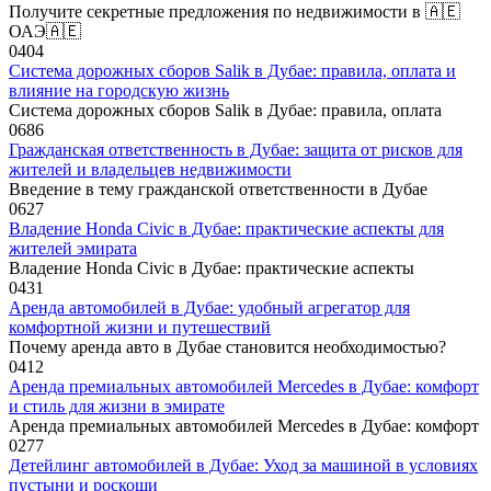
Получите секретные предложения по недвижимости в 🇦🇪
ОАЭ🇦🇪
0
404
Система дорожных сборов Salik в Дубае: правила, оплата и
влияние на городскую жизнь
Система дорожных сборов Salik в Дубае: правила, оплата
0
686
Гражданская ответственность в Дубае: защита от рисков для
жителей и владельцев недвижимости
Введение в тему гражданской ответственности в Дубае
0
627
Владение Honda Civic в Дубае: практические аспекты для
жителей эмирата
Владение Honda Civic в Дубае: практические аспекты
0
431
Аренда автомобилей в Дубае: удобный агрегатор для
комфортной жизни и путешествий
Почему аренда авто в Дубае становится необходимостью?
0
412
Аренда премиальных автомобилей Mercedes в Дубае: комфорт
и стиль для жизни в эмирате
Аренда премиальных автомобилей Mercedes в Дубае: комфорт
0
277
Детейлинг автомобилей в Дубае: Уход за машиной в условиях
пустыни и роскоши