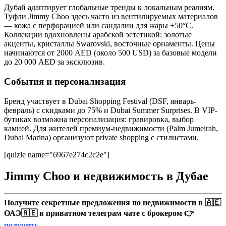
Дубай адаптирует глобальные тренды к локальным реалиям.
Туфли Jimmy Choo здесь часто из вентилируемых материалов
— кожа с перфорацией или сандалии для жары +50°C.
Коллекции вдохновлены арабской эстетикой: золотые
акценты, кристаллы Swarovski, восточные орнаменты. Цены
начинаются от 2000 AED (около 500 USD) за базовые модели
до 20 000 AED за эксклюзив.
События и персонализация
Бренд участвует в Dubai Shopping Festival (DSF, январь-
февраль) с скидками до 75% и Dubai Summer Surprises. В VIP-
бутиках возможна персонализация: гравировка, выбор
камней. Для жителей премиум-недвижимости (Palm Jumeirah,
Dubai Marina) организуют private shopping с стилистами.
[quizle name="6967e274c2c2e"]
Jimmy Choo и недвижимость в Дубае
Получите секретные предложения по недвижимости в 🇦🇪
ОАЭ🇦🇪 в приватном телеграм чате с брокером 👉
получить