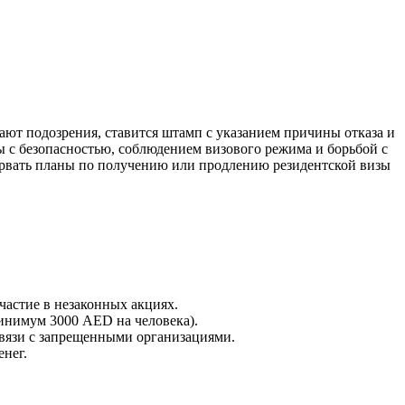
ают подозрения, ставится штамп с указанием причины отказа и
ны с безопасностью, соблюдением визового режима и борьбой с
рервать планы по получению или продлению резидентской визы
участие в незаконных акциях.
минимум 3000 AED на человека).
вязи с запрещенными организациями.
нег.