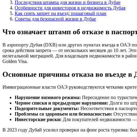
Последствия штампа для жизни и бизнеса в Дубае
Особенности для инвесторов в недвижимость Дубая
Как снять запрет на въезд: пошаговый план
Советы для безопасной жизни в Дубае
Что означает штамп об отказе в паспор
В аэропорту Дубая (DXB) или других пунктах въезда в ОАЭ по
срока действия запрета — от нескольких месяцев до 10 лет. Эт
нелегальной миграцией. Для владельцев недвижимости в район
Golden Visa.
Основные причины отказа во въезде в 
Иммиграционные власти ОАЭ руководствуются четкими крите
Нарушение визового режима:
Пересидение по туристиче
Черное списки и предыдущие нарушения:
Долги по штра
Подозрительные документы:
Несоответствия в паспорте
Проблемы со здоровьем или безопасностью:
Отсутствие
Инвесторские риски:
Для покупателей недвижимости — н
В 2023 году Дубай усилил проверки на фоне роста туризма: бо