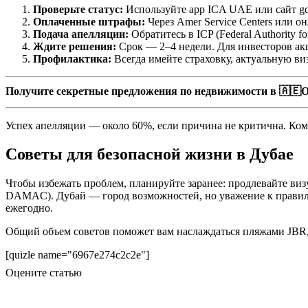
Проверьте статус:
Используйте app ICA UAE или сайт gdrf
Оплаченные штрафы:
Через Amer Service Centers или о
Подача апелляции:
Обратитесь в ICP (Federal Authority 
Ждите решения:
Срок — 2–4 недели. Для инвесторов акц
Профилактика:
Всегда имейте страховку, актуальную виз
Получите секретные предложения по недвижимости в 🇦🇪О
Успех апелляции — около 60%, если причина не критична. Ко
Советы для безопасной жизни в Дубае
Чтобы избежать проблем, планируйте заранее: продлевайте визу
DAMAC). Дубай — город возможностей, но уважение к правила
ежегодно.
Общий объем советов поможет вам наслаждаться пляжами JBR, ш
[quizle name="6967e274c2c2e"]
Оцените статью