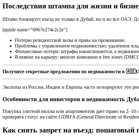
Последствия штампа для жизни и бизне
Штамп блокирует въезд не только в Дубай, но и во все ОАЭ. Дл
[quizle name="6967e274c2c2e"]
Потерю резидентской визы и права на проживание.
Проблемы с управлением недвижимостью: удаленное влад
Финансовые потери: штрафы накапливаются, а недвижимо
Влияние на карьеру: многие компании в free zones (DMCC,
Получите секретные предложения по недвижимости в 🇦🇪О
Экспаты из России, Индии и Европы часто игнорируют эти рис
Особенности для инвесторов в недвижимость Дуб
Покупка элитной виллы или апартаментов дает право на 2–10-л
проверять статус на сайте GDRFA (General Directorate of Residency
Как снять запрет на въезд: пошаговый 