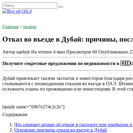
Перейти
Search
к
for:
содержанию
Главная
»
разное
Отказ во въезде в Дубай: причины, пос
Автор
uaehub
На чтение
4 мин
Просмотров
60
Опубликовано
2
Получите секретные предложения по недвижимости в 🇦🇪О
Дубай привлекает тысячи экспатов и инвесторов благодаря р
сталкиваются с неожиданным отказом во въезде в ОАЭ. Штамп
осложнить планы по проживанию или инвестициям. В этой стать
[quizle name="6967e274c2c2e"]
Содержание
Что означает штамп об отказе в паспорте при прибытии в
Основные причины отказа во въезде в Дубай