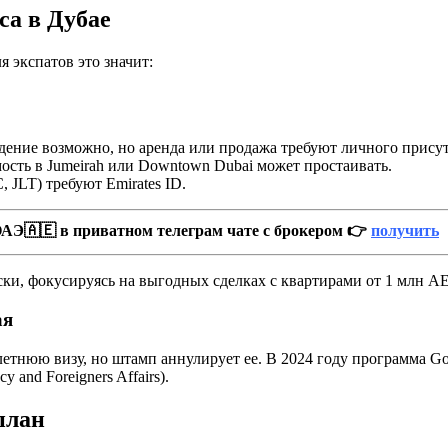
са в Дубае
я экспатов это значит:
ение возможно, но аренда или продажа требуют личного присут
сть в Jumeirah или Downtown Dubai может простаивать.
 JLT) требуют Emirates ID.
АЭ🇦🇪 в приватном телеграм чате с брокером 👉
получить
ки, фокусируясь на выгодных сделках с квартирами от 1 млн AE
ая
етнюю визу, но штамп аннулирует ее. В 2024 году программа Gol
 and Foreigners Affairs).
план