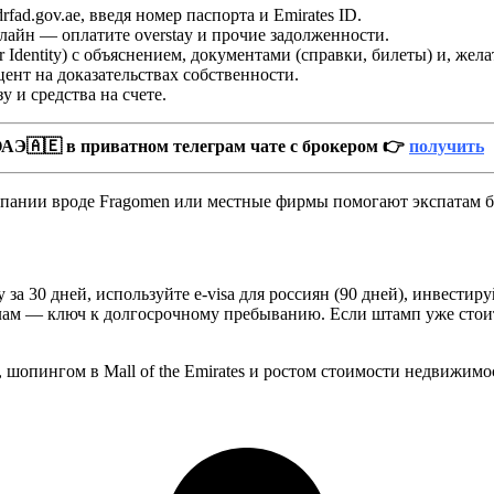
ad.gov.ae, введя номер паспорта и Emirates ID.
нлайн — оплатите overstay и прочие задолженности.
for Identity) с объяснением, документами (справки, билеты) и, же
ент на доказательствах собственности.
у и средства на счете.
АЭ🇦🇪 в приватном телеграм чате с брокером 👉
получить
мпании вроде Fragomen или местные фирмы помогают экспатам б
 за 30 дней, используйте e-visa для россиян (90 дней), инвести
м — ключ к долгосрочному пребыванию. Если штамп уже стоит,
опингом в Mall of the Emirates и ростом стоимости недвижимос