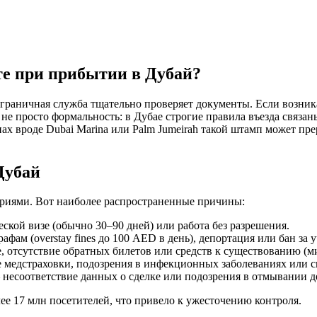
те при прибытии в Дубай?
граничная служба тщательно проверяет документы. Если возник
о не просто формальность: в Дубае строгие правила въезда связа
ах вроде Dubai Marina или Palm Jumeirah такой штамп может п
Дубай
риями. Вот наиболее распространенные причины:
ской визе (обычно 30–90 дней) или работа без разрешения.
фам (overstay fines до 100 AED в день), депортация или бан за 
, отсутствие обратных билетов или средств к существованию (
 медстраховки, подозрения в инфекционных заболеваниях или с
есоответствие данных о сделке или подозрения в отмывании де
лее 17 млн посетителей, что привело к ужесточению контроля.