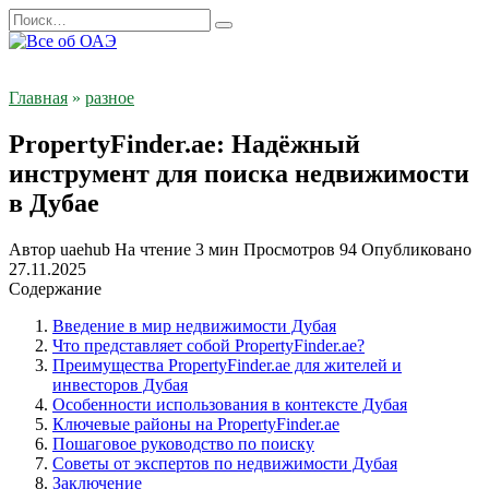
Перейти
Search
к
for:
содержанию
Главная
»
разное
PropertyFinder.ae: Надёжный
инструмент для поиска недвижимости
в Дубае
Автор
uaehub
На чтение
3 мин
Просмотров
94
Опубликовано
27.11.2025
Содержание
Введение в мир недвижимости Дубая
Что представляет собой PropertyFinder.ae?
Преимущества PropertyFinder.ae для жителей и
инвесторов Дубая
Особенности использования в контексте Дубая
Ключевые районы на PropertyFinder.ae
Пошаговое руководство по поиску
Советы от экспертов по недвижимости Дубая
Заключение