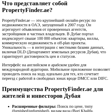
Что представляет собой
PropertyFinder.ae?
PropertyFinder.ae — это крупнейший онлайн-ресурс по
недвижимости в ОАЭ, запущенный в 2007 году. Он
агрегирует объявления от проверенных агентств,
застройщиков и частных владельцев. В Дубае портал
индексирует свыше 100 000 объектов: квартиры, виллы,
коммерческую недвижимость и off-plan проекты.
Уникальность — в интеграции с местными базами данных,
включая DLD (Департамент земельных ресурсов Дубая), что
гарантирует достоверность цен и статусов.
Интерфейс на английском и арабском удобен для
международной аудитории. Мобильное приложение позволяет
проводить поиск на ходу, идеально для тех, кто сочетает
переезд с работой в свободных зонах вроде DMCC или DIFC.
Преимущества PropertyFinder.ae для
жителей и инвесторов Дубая
Расширенные фильтры:
Поиск по цене, типу
(furnished/unfurnished), видам вида (Burj Khalifa,