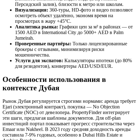
Персидский залив), близости к метро или школам.
Визуализация:
360-туры, HD-фото и видео позволяют
осмотреть объект удалённо, экономя время на
просмотрах в жару +45°C.
Аналитика рынка:
Графики цен за м² в районах — от
1500 AED в International City до 5000+ AED в Palm
Jumeirah.
Проверенные партнёры:
Только лицензированные
брокеры с отзывами, минимизируя риски
мошенничества.
Услуги для экспатов:
Калькуляторы ипотеки (до 80%
для резидентов), конвертеры AED/USD/EUR.
Особенности использования в
контексте Дубая
Рынок Дубая регулируется строгими нормами: аренда требует
Ejari (электронный контракт), покупка — No Objection
Certificate (NOC) от девелопера. PropertyFinder интегрирует
эти шаги, предлагая шаблоны документов. Для off-plan
инвестиций портал показывает прогресс строительства через
Emaar или Nakheel. В 2023 году средняя доходность аренды
составила 7-9% годовых, особенно в Dubai Hills Estate и