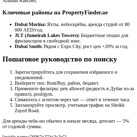
Arabian Ranches.
Ключевые районы на PropertyFinder.ae
Dubai Marina:
Яхты, небоскрёбы, аренда студий от 80
000 AED/год.
JLT (Jumeirah Lakes Towers):
Бюджетные опции для
фрилансеров в свободной зоне.
Dubai South:
Рядом с Expo City, рост цен +20% за год.
Пошаговое руководство по поиску
Зарегистрируйтесь для сохранения избранного и
уведомлений.
Выберите тип: Rent/Buy, район, бюджет.
Примените фильтры: pets allowed (редкость в Дубае из-за
правил), pool/gym.
Свяжитесь с агентом через чат — ответ в течение часа.
Запланируйте просмотр, учитывая трафик на Sheikh
Zayed Road.
Для аренды чейк-ин обычно в начале месяца, депозит — 5%
от годовой суммы.
[quizle name="6967e274c2c2e"]