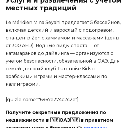
Услуги и развлечения с учетом
местных традиций
Le Méridien Mina Seyahi предлагает 5 бассейнов,
включая детский и взрослый с подогревом,
спа-центр Zen с хаммамом и массажами (цены
от 300 AED). Водные виды спорта — от
катамаранов до дайвинга — организуются с
учетом безопасности, обязательной в ОАЭ. Для
семей: детский клуб Turquoise Kids с
арабскими играми и мастер-классами по
каллиграфии.
[quizle name="6967e274c2c2e"]
Получите секретные предложения по
недвижимости в 🇦🇪ОАЭ🇦🇪 в приватном
телеграм чате с брокером 👉
получить