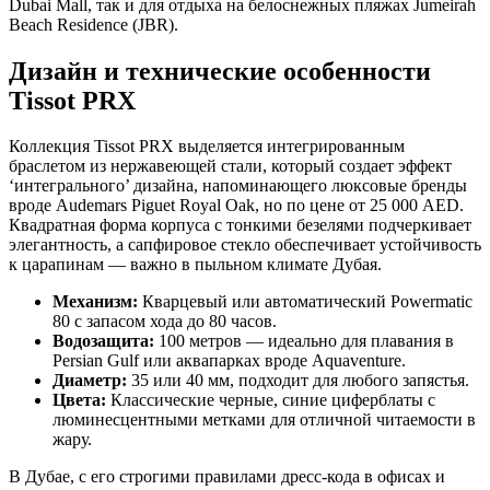
Dubai Mall, так и для отдыха на белоснежных пляжах Jumeirah
Beach Residence (JBR).
Дизайн и технические особенности
Tissot PRX
Коллекция Tissot PRX выделяется интегрированным
браслетом из нержавеющей стали, который создает эффект
‘интегрального’ дизайна, напоминающего люксовые бренды
вроде Audemars Piguet Royal Oak, но по цене от 25 000 AED.
Квадратная форма корпуса с тонкими безелями подчеркивает
элегантность, а сапфировое стекло обеспечивает устойчивость
к царапинам — важно в пыльном климате Дубая.
Механизм:
Кварцевый или автоматический Powermatic
80 с запасом хода до 80 часов.
Водозащита:
100 метров — идеально для плавания в
Persian Gulf или аквапарках вроде Aquaventure.
Диаметр:
35 или 40 мм, подходит для любого запястья.
Цвета:
Классические черные, синие циферблаты с
люминесцентными метками для отличной читаемости в
жару.
В Дубае, с его строгими правилами дресс-кода в офисах и