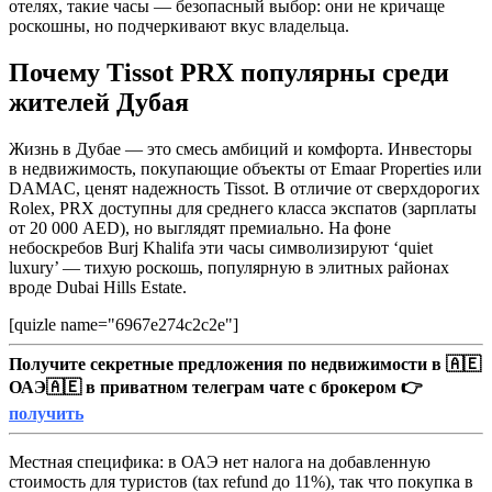
отелях, такие часы — безопасный выбор: они не кричаще
роскошны, но подчеркивают вкус владельца.
Почему Tissot PRX популярны среди
жителей Дубая
Жизнь в Дубае — это смесь амбиций и комфорта. Инвесторы
в недвижимость, покупающие объекты от Emaar Properties или
DAMAC, ценят надежность Tissot. В отличие от сверхдорогих
Rolex, PRX доступны для среднего класса экспатов (зарплаты
от 20 000 AED), но выглядят премиально. На фоне
небоскребов Burj Khalifa эти часы символизируют ‘quiet
luxury’ — тихую роскошь, популярную в элитных районах
вроде Dubai Hills Estate.
[quizle name="6967e274c2c2e"]
Получите секретные предложения по недвижимости в 🇦🇪
ОАЭ🇦🇪 в приватном телеграм чате с брокером 👉
получить
Местная специфика: в ОАЭ нет налога на добавленную
стоимость для туристов (tax refund до 11%), так что покупка в