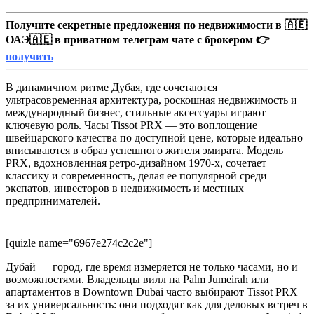
Получите секретные предложения по недвижимости в 🇦🇪
ОАЭ🇦🇪 в приватном телеграм чате с брокером 👉
получить
В динамичном ритме Дубая, где сочетаются
ультрасовременная архитектура, роскошная недвижимость и
международный бизнес, стильные аксессуары играют
ключевую роль. Часы Tissot PRX — это воплощение
швейцарского качества по доступной цене, которые идеально
вписываются в образ успешного жителя эмирата. Модель
PRX, вдохновленная ретро-дизайном 1970-х, сочетает
классику и современность, делая ее популярной среди
экспатов, инвесторов в недвижимость и местных
предпринимателей.
[quizle name="6967e274c2c2e"]
Дубай — город, где время измеряется не только часами, но и
возможностями. Владельцы вилл на Palm Jumeirah или
апартаментов в Downtown Dubai часто выбирают Tissot PRX
за их универсальность: они подходят как для деловых встреч в