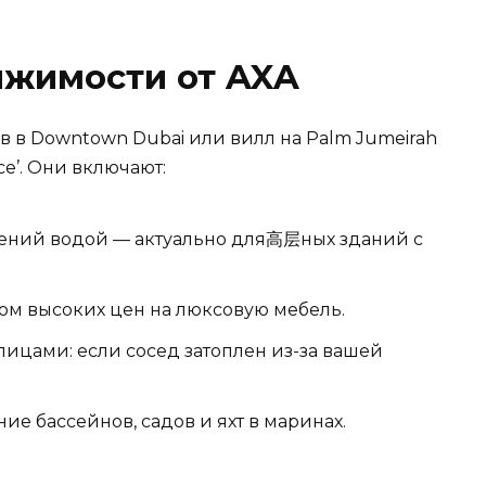
ижимости от AXA
в в Downtown Dubai или вилл на Palm Jumeirah
e’. Они включают:
ждений водой — актуально для高层ных зданий с
том высоких цен на люксовую мебель.
лицами: если сосед затоплен из-за вашей
е бассейнов, садов и яхт в маринах.