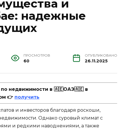
мущества и
бае: надежные
едущих
ПРОСМОТРОВ
ОПУБЛИКОВАНО
60
26.11.2025
о недвижимости в 🇦🇪ОАЭ🇦🇪 в
ом 👉
получить
спатов и инвесторов благодаря роскоши,
недвижимости. Однако суровый климат с
рями и редкими наводнениями, а также