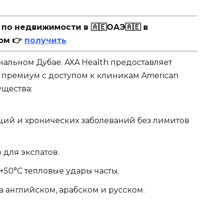
о недвижимости в 🇦🇪ОАЭ🇦🇪 в
ом 👉
получить
альном Дубае. AXA Health предоставляет
до премиум с доступом к клиникам American
ущества:
ций и хронических заболеваний без лимитов
 для экспатов.
+50°C тепловые удары часты.
на английском, арабском и русском.