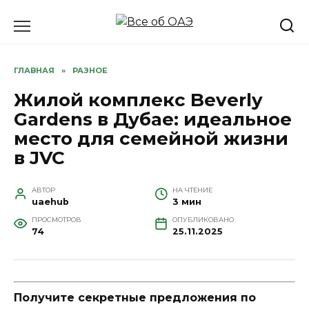
Перейти
к
содержанию
ГЛАВНАЯ
»
РАЗНОЕ
Жилой комплекс Beverly
Gardens в Дубае: идеальное
место для семейной жизни
в JVC
АВТОР
НА ЧТЕНИЕ
uaehub
3 мин
ПРОСМОТРОВ
ОПУБЛИКОВАНО
74
25.11.2025
Получите секретные предложения по